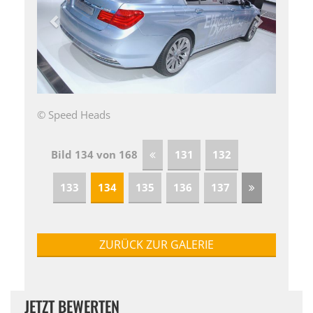
© Speed Heads
Bild 134 von 168
131
132
133
134
135
136
137
ZURÜCK ZUR GALERIE
JETZT BEWERTEN