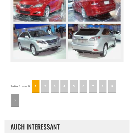
Seite 1 von 9
1
2
3
4
5
6
7
8
9
AUCH INTERESSANT