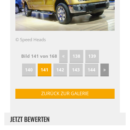
© Speed Heads
Bild 141 von 168
138
139
140
141
142
143
144
ZURÜCK ZUR GALERIE
JETZT BEWERTEN