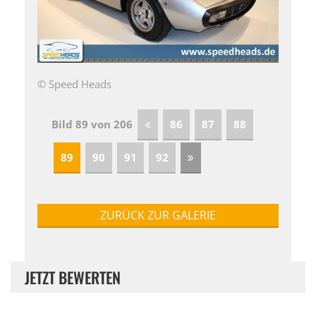
© Speed Heads
Bild 89 von 206
86
87
88
89
90
91
92
ZURÜCK ZUR GALERIE
JETZT BEWERTEN