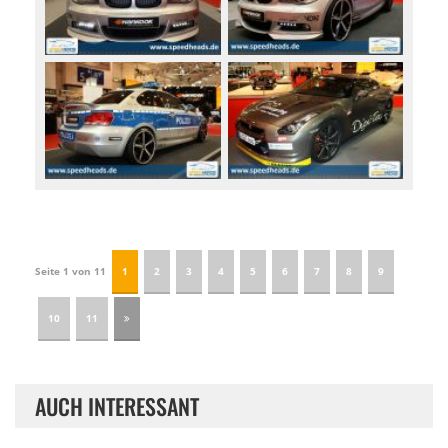
Seite 1 von 11
1
2
3
4
5
6
7
8
9
10
11
AUCH INTERESSANT