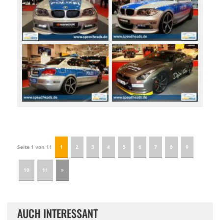
Seite 1 von 11
1
2
3
4
5
6
7
8
9
10
11
AUCH INTERESSANT