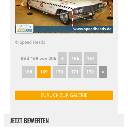
© Speed Heads
Bild 169 von 206
166
167
168
169
170
171
172
ZURÜCK ZUR GALERIE
JETZT BEWERTEN