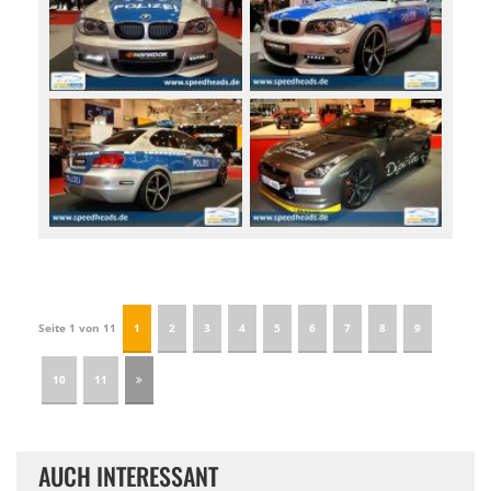
Seite 1 von 11
1
2
3
4
5
6
7
8
9
10
11
AUCH INTERESSANT