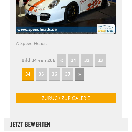
© Speed Heads
Bild 34 von 206
31
32
33
34
35
36
37
ZURÜCK ZUR GALERIE
JETZT BEWERTEN