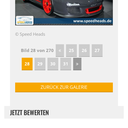
© Speed Heads
Bild 28 von 270
25
26
27
28
29
30
31
ZURÜCK ZUR GALERIE
JETZT BEWERTEN