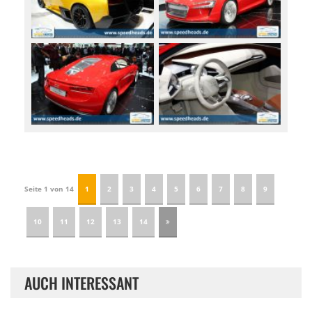
Seite 1 von 14
1
2
3
4
5
6
7
8
9
10
11
12
13
14
AUCH INTERESSANT