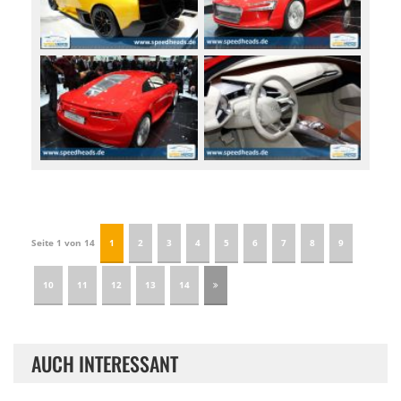
Seite 1 von 14
1
2
3
4
5
6
7
8
9
10
11
12
13
14
AUCH INTERESSANT