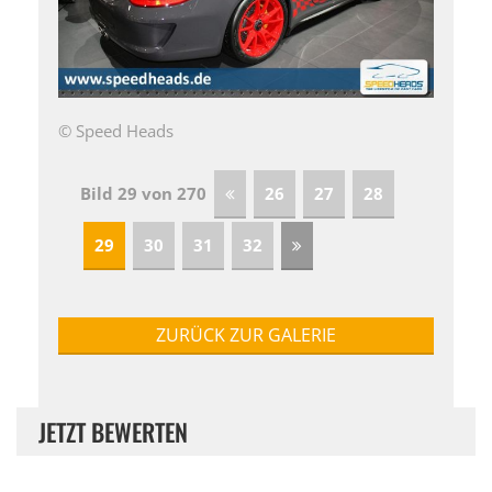
© Speed Heads
Bild 29 von 270
26
27
28
29
30
31
32
ZURÜCK ZUR GALERIE
JETZT BEWERTEN