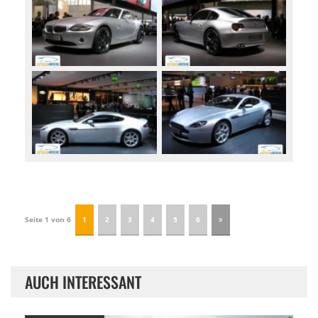
Seite 1 von 6
1
2
3
4
5
6
AUCH INTERESSANT