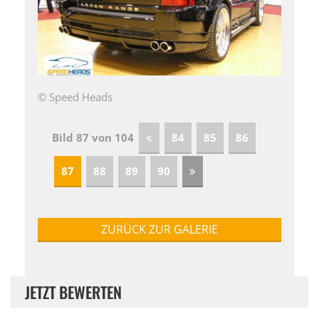
© Speed Heads
Bild 87 von 104
84
85
86
87
88
89
90
ZURÜCK ZUR GALERIE
JETZT BEWERTEN