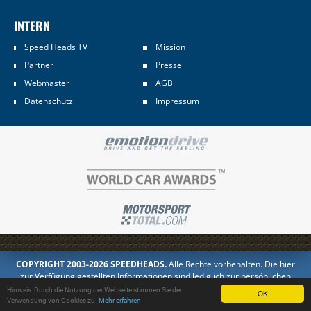
INTERN
Speed Heads TV
Mission
Partner
Presse
Webmaster
AGB
Datenschutz
Impressum
COPYRIGHT 2003-2026 SPEEDHEADS.
Alle Rechte vorbehalten. Die hier
zur Verfügung gestellten Informationen sind lediglich zur persönlichen
Information bestimmt. Jedes Kopieren oder Veröffentlichen in anderer
Hinweis: Durch die Nutzung der Webseite stimmen Sie der
OK
Form ist untersagt.
Verwendung von Cookies zu.
Mehr erfahren