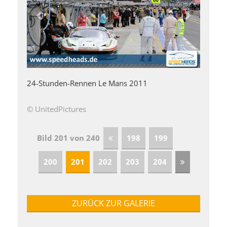
24-Stunden-Rennen Le Mans 2011
© UnitedPictures
Bild 201 von 240
198
199
200
201
202
203
204
ZURÜCK ZUR GALERIE