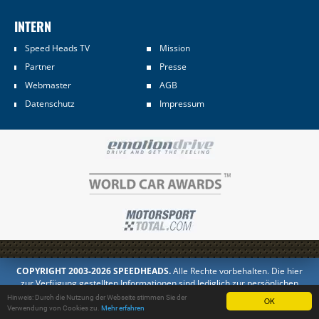
INTERN
Speed Heads TV
Mission
Partner
Presse
Webmaster
AGB
Datenschutz
Impressum
COPYRIGHT 2003-2026 SPEEDHEADS.
Alle Rechte vorbehalten. Die hier
zur Verfügung gestellten Informationen sind lediglich zur persönlichen
Information bestimmt. Jedes Kopieren oder Veröffentlichen in anderer
Hinweis: Durch die Nutzung der Webseite stimmen Sie der
OK
Form ist untersagt.
Verwendung von Cookies zu.
Mehr erfahren