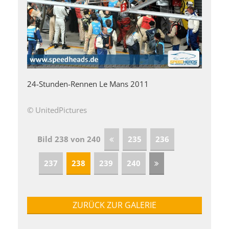
24-Stunden-Rennen Le Mans 2011
© UnitedPictures
Bild 238 von 240
235
236
237
238
239
240
ZURÜCK ZUR GALERIE