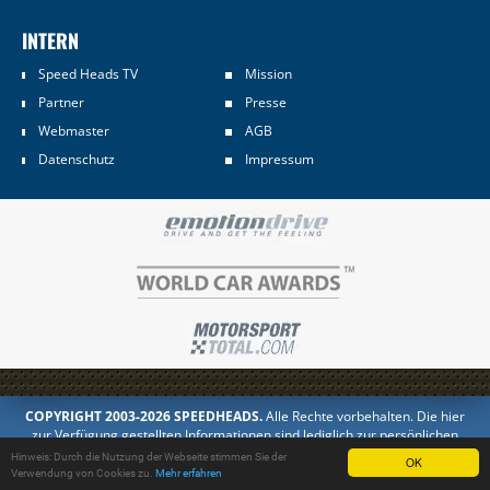
INTERN
Speed Heads TV
Mission
Partner
Presse
Webmaster
AGB
Datenschutz
Impressum
COPYRIGHT 2003-2026 SPEEDHEADS.
Alle Rechte vorbehalten. Die hier
zur Verfügung gestellten Informationen sind lediglich zur persönlichen
Information bestimmt. Jedes Kopieren oder Veröffentlichen in anderer
Hinweis: Durch die Nutzung der Webseite stimmen Sie der
OK
Form ist untersagt.
Verwendung von Cookies zu.
Mehr erfahren