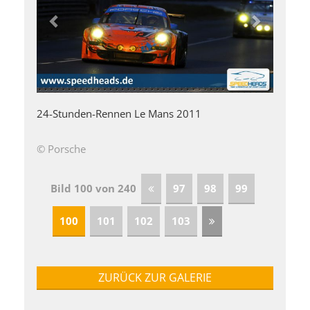
24-Stunden-Rennen Le Mans 2011
© Porsche
Bild 100 von 240
97
98
99
100
101
102
103
ZURÜCK ZUR GALERIE