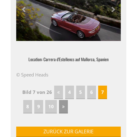
Location: Carrera d'Estellencs auf Mallorca, Spanien
© Speed Heads
Bild 7 von 26
4
5
6
7
8
9
10
ZURÜCK ZUR GALERIE