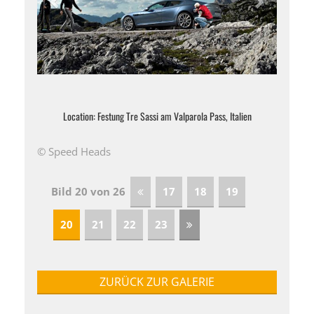
Location: Festung Tre Sassi am Valparola Pass, Italien
© Speed Heads
Bild 20 von 26
17
18
19
20
21
22
23
ZURÜCK ZUR GALERIE