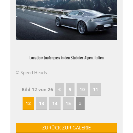
Location: Jaufenpass in den Stubaier Alpen, Italien
© Speed Heads
Bild 12 von 26
9
10
11
12
13
14
15
ZURÜCK ZUR GALERIE