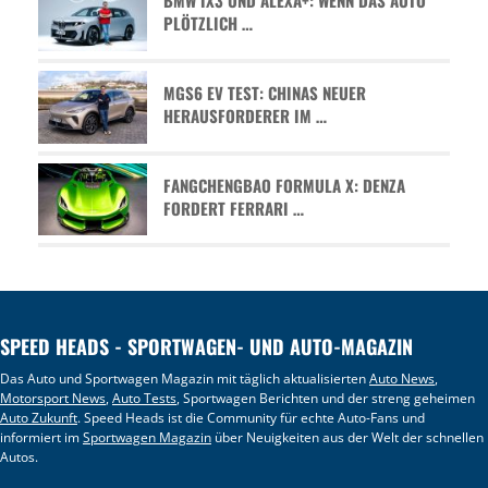
BMW IX3 UND ALEXA+: WENN DAS AUTO
PLÖTZLICH …
MGS6 EV TEST: CHINAS NEUER
HERAUSFORDERER IM …
FANGCHENGBAO FORMULA X: DENZA
FORDERT FERRARI …
SPEED HEADS - SPORTWAGEN- UND AUTO-MAGAZIN
Das Auto und Sportwagen Magazin mit täglich aktualisierten
Auto News
,
Motorsport News
,
Auto Tests
, Sportwagen Berichten und der streng geheimen
Auto Zukunft
. Speed Heads ist die Community für echte Auto-Fans und
informiert im
Sportwagen Magazin
über Neuigkeiten aus der Welt der schnellen
Autos.