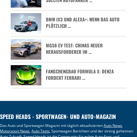
BMW IX3 UND ALEXA+: WENN DAS AUTO
PLÖTZLICH …
MGS6 EV TEST: CHINAS NEUER
HERAUSFORDERER IM …
FANGCHENGBAO FORMULA X: DENZA
FORDERT FERRARI …
SPEED HEADS - SPORTWAGEN- UND AUTO-MAGAZIN
Das Auto und Sportwagen Magazin mit täglich aktualisierten
Auto News
,
Motorsport News
,
Auto Tests
, Sportwagen Berichten und der streng geheimen
Auto Zukunft
. Speed Heads ist die Community für echte Auto-Fans und