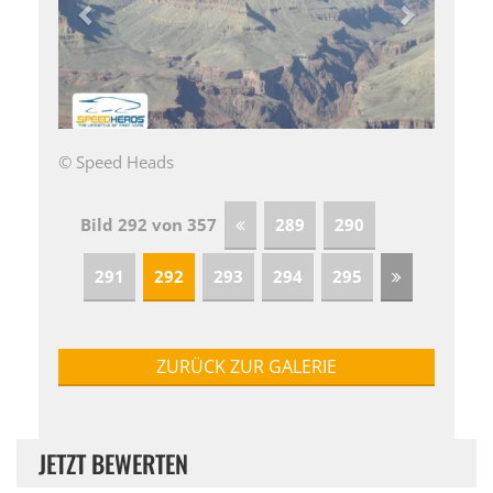
© Speed Heads
Bild 292 von 357
289
290
291
292
293
294
295
ZURÜCK ZUR GALERIE
JETZT BEWERTEN