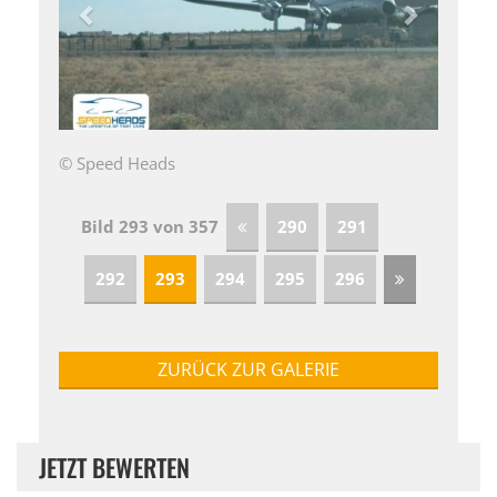
© Speed Heads
Bild 293 von 357
290
291
292
293
294
295
296
ZURÜCK ZUR GALERIE
JETZT BEWERTEN