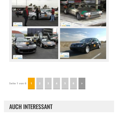
Seite 1 von 6
1
2
3
4
5
6
AUCH INTERESSANT