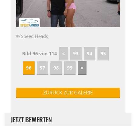
© Speed Heads
Bild 96 von 114
93
94
95
96
97
98
99
ZURÜCK ZUR GALERIE
JETZT BEWERTEN