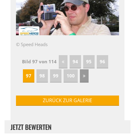
© Speed Heads
Bild 97 von 114
94
95
96
97
98
99
100
ZURÜCK ZUR GALERIE
JETZT BEWERTEN