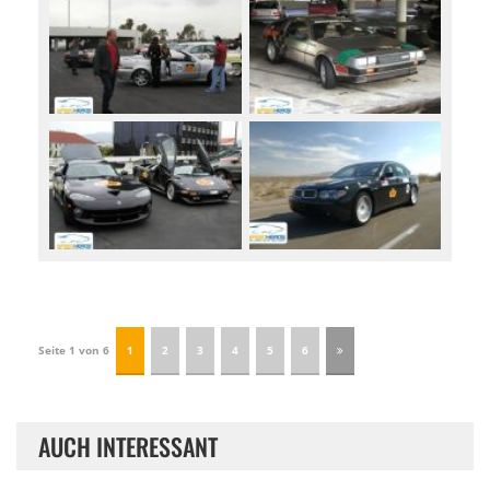
Seite 1 von 6
1
2
3
4
5
6
AUCH INTERESSANT