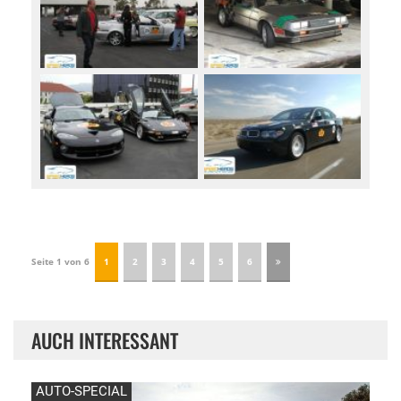
Seite 1 von 6
1
2
3
4
5
6
AUCH INTERESSANT
AUTO-SPECIAL