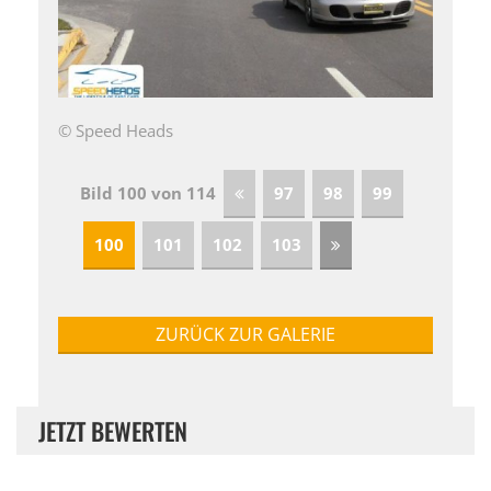
© Speed Heads
Bild 100 von 114
97
98
99
100
101
102
103
ZURÜCK ZUR GALERIE
JETZT BEWERTEN