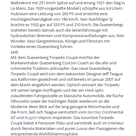
Weltrekord mit 251 km/h Spitze auf und errang 1921 den Sieg in
Le Mans. Das 1929 vorgestellte Modell J schöpfte aus 6,9 Litern
Hubraum eine Leistung von 265 PS und erreichte eine
Höchstgeschwindigkeit von 180 km/h. Sein Nachfolger SJ
brachte es 1932 gar auf 320 PS und 210 km/h. Die Duesenbergs
statteten bereits damals auch die Serienfahrzeuge mit
hydraulischen Bremsen und Kompressoraufladungen aus. Kein
Wunder, dass Gangsterbosse, Könige und Filmstars mit
Vorliebe einen Duesenberg fuhren.
{ad}
Mit dem Duesenberg Torpedo Coupé möchte der
Markeninhaber Duesenberg Custom Coach an die alte und
ruhmreiche Tradition anknüpfen. Das neue Duesenberg
Torpedo Coupé wird von dem bekannten Designer Jeff Teague
aus Kalifornien gezeichnet und soll bereits im Januar 2007 auf
dem Markt eingeführt werden. Optisch erinnert der Torpedo
mit seinen langen Kotflügeln und der am Heck spitz
zulaufenden Fahrgastzelle an klassische Automobile, die flache
Silhouette sowie die mächtigen Räder wiederum an die
Moderne. Beim Blick auf die lang gezogene Motorhaube und
die Front, ließ sich Teague vermutlich vom
Bentley
Continental
GT und
Bugatti
Veyron inspirieren. Das luxuriöse Torpedo
Coupé bietet 4 Personen Platz und vermittelt auch im Interieur
durch feinste Materialien und puren Luxus den Passagieren die
entsprechende Wohlfühlatmosphäre.