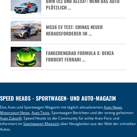
BMW IX3 UND ALEXA+: WENN DAS AUTO
PLÖTZLICH …
MGS6 EV TEST: CHINAS NEUER
HERAUSFORDERER IM …
FANGCHENGBAO FORMULA X: DENZA
FORDERT FERRARI …
SPEED HEADS - SPORTWAGEN- UND AUTO-MAGAZIN
Das Auto und Sportwagen Magazin mit täglich aktualisierten
Auto News
,
Motorsport News
,
Auto Tests
, Sportwagen Berichten und der streng geheimen
Auto Zukunft
. Speed Heads ist die Community für echte Auto-Fans und
informiert im
Sportwagen Magazin
über Neuigkeiten aus der Welt der schnellen
Autos.