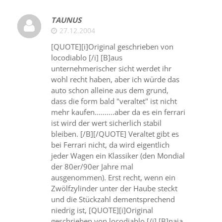
TAUNUS
27.12.2004
[QUOTE][i]Original geschrieben von
locodiablo [/i] [B]aus
unternehmerischer sicht werdet ihr
wohl recht haben, aber ich würde das
auto schon alleine aus dem grund,
dass die form bald "veraltet" ist nicht
mehr kaufen..........aber da es ein ferrari
ist wird der wert sicherlich stabil
bleiben. [/B][/QUOTE] Veraltet gibt es
bei Ferrari nicht, da wird eigentlich
jeder Wagen ein Klassiker (den Mondial
der 80er/90er Jahre mal
ausgenommen). Erst recht, wenn ein
Zwölfzylinder unter der Haube steckt
und die Stückzahl dementsprechend
niedrig ist, [QUOTE][i]Original
geschrieben von locodiablo [/i] [B]naja,