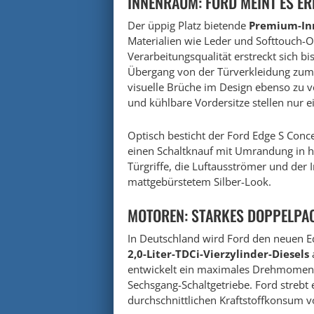
INNENRAUM: FORD MEINT ES ER
Der üppig Platz bietende
Premium-I
Materialien wie Leder und Softtouch-O
Verarbeitungsqualität erstreckt sich bi
Übergang von der Türverkleidung zum 
visuelle Brüche im Design ebenso zu 
und kühlbare Vordersitze stellen nur e
Optisch besticht der Ford Edge S Conc
einen Schaltknauf mit Umrandung in h
Türgriffe, die Luftausströmer und der 
mattgebürstetem Silber-Look.
MOTOREN: STARKES DOPPELPA
In Deutschland wird Ford den neuen 
2,0-Liter-TDCi-Vierzylinder-Diesels
entwickelt ein maximales Drehmoment
Sechsgang-Schaltgetriebe. Ford streb
durchschnittlichen Kraftstoffkonsum 