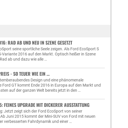
16: RAD AB UND NEU IN SZENE GESETZT
oSport seine sportliche Seele zeigen. Als Ford EcoSport S
S-Variante 2016 auf den Markt. Optisch heißer in Szene
Rad ab und dazu wie alle …
REIS - SO TEUER WIE EIN …
 atemberaubendes Design und eine phänomenale
e Ford GT kommt Ende 2016 in Europa auf den Markt und
sten auf der ganzen Welt bereits jetzt in den …
5: FEINES UPGRADE MIT DICKERER AUSSTATTUNG
eg: Jetzt zeigt sich der Ford EcoSport von seiner
. Ab Juni 2015 kommt der Mini-SUV von Ford mit neuen
er verbesserten Fahrdynamik und einer …