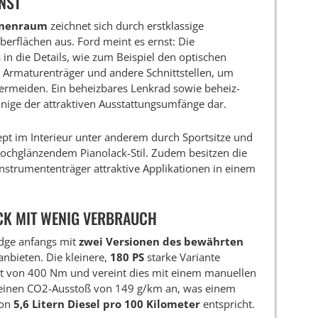
NST
nnenraum
zeichnet sich durch erstklassige
berflächen aus. Ford meint es ernst: Die
s in die Details, wie zum Beispiel den optischen
Armaturenträger und andere Schnittstellen, um
vermeiden. Ein beheizbares Lenkrad sowie beheiz-
inige der attraktiven Ausstattungsumfänge dar.
ept im Interieur unter anderem durch Sportsitze und
ochglänzendem Pianolack-Stil. Zudem besitzen die
Instrumententräger attraktive Applikationen in einem
CK MIT WENIG VERBRAUCH
Edge anfangs mit
zwei Versionen des bewährten
anbieten. Die kleinere,
180 PS
starke Variante
 von 400 Nm und vereint dies mit einem manuellen
t einen CO2-Ausstoß von 149 g/km an, was einem
von
5,6 Litern Diesel pro 100 Kilometer
entspricht.