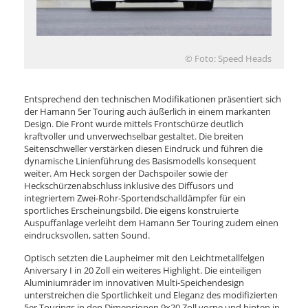
© Foto: Speed Heads
Entsprechend den technischen Modifikationen präsentiert sich
der Hamann 5er Touring auch äußerlich in einem markanten
Design. Die Front wurde mittels Frontschürze deutlich
kraftvoller und unverwechselbar gestaltet. Die breiten
Seitenschweller verstärken diesen Eindruck und führen die
dynamische Linienführung des Basismodells konsequent
weiter. Am Heck sorgen der Dachspoiler sowie der
Heckschürzenabschluss inklusive des Diffusors und
integriertem Zwei-Rohr-Sportendschalldämpfer für ein
sportliches Erscheinungsbild. Die eigens konstruierte
Auspuffanlage verleiht dem Hamann 5er Touring zudem einen
eindrucksvollen, satten Sound.
Optisch setzten die Laupheimer mit den Leichtmetallfelgen
Aniversary I in 20 Zoll ein weiteres Highlight. Die einteiligen
Aluminiumräder im innovativen Multi-Speichendesign
unterstreichen die Sportlichkeit und Eleganz des modifizierten
5er Tourings in den Dimensionen 9x20 Zoll vorne und hinten in