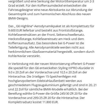
vergrößert und eine Senkung der Motoröltemperatur um 2-3
Grad erzielt. Für den Kofferraumdeckel entwickelten die
Fahrzeugdesigner eine neue Abrisskante zur Abrundung der
Gesamtoptik und zum harmonischen Abschluss des neuen
BMW-Designs.
Das „ G6 Highline“-Aerodynamikpaket ist als Komplettsatz für
9.600 EUR lieferbar und besteht aus Frontstoßstange,
Kohlefasereinsätzen an der Front, Seitenschwellersatz,
Heckstoßstange, Kohlefasereinsatz am Heck und dem
Kofferraumaufsatz. Das besondere bei G-Power ist die
Teilefertigung. Alle Aerodynamikteile werden nicht aus
herkömmlichem Glasfasermaterial hergestellt, sondern durch
Kohle/Kevlar verstärkt.
In Verbindung mit der neuen Motorisierung offeriert G-Power
die speziell für den G6 entwickelten Styling IIIPRO-Aluräder in
9.0 x 20 Zoll an der Vorderachse und 10,5 x 20 Zoll an der
Hinterachse. Die 3-teiligen 15-Speichenfelgen mit
hochglanzpoliertem Edelstahlaußenbett werden aus
geschmiedetem Flugzeugaluminium gefertigt und sind in 20, 21
und 22 Zoll für sämtliche BMW-Modelle erhältlich. Bei der
Bereifung wählte G-Power die Größe 245/30 ZR 20 für die
Vorderachse und 295/25 ZR 20 für die Hinterachse. Der
Komplettradsatz kostet 11.800 EUR.