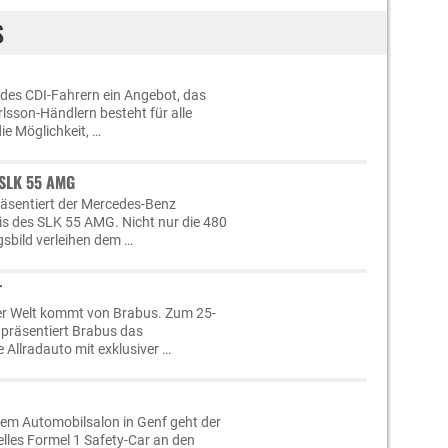
S
edes CDI-Fahrern ein Angebot, das
lsson-Händlern besteht für alle
ie Möglichkeit, …
SLK 55 AMG
räsentiert der Mercedes-Benz
s des SLK 55 AMG. Nicht nur die 480
sbild verleihen dem …
T
er Welt kommt von Brabus. Zum 25-
 präsentiert Brabus das
Allradauto mit exklusiver …
dem Automobilsalon in Genf geht der
lles Formel 1 Safety-Car an den