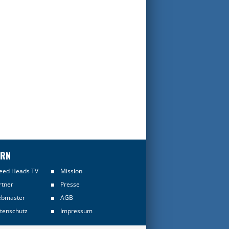
ERN
eed Heads TV
Mission
rtner
Presse
bmaster
AGB
tenschutz
Impressum