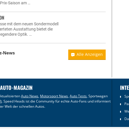
-Prix-Saison am …
ION
lasse mit dem neuen Sondermodell
werteten Ausstattung bietet die
egendere Optik. …
z-News
Alle Anzeigen
 AUTO-MAGAZIN
INT
ktualisierten
Auto News
,
Motorsport News
,
Auto Tests
, Sportwagen
Sp
ft
. Speed Heads ist die Community für echte Auto-Fans und informiert
Pa
er Welt der schnellen Autos.
We
Da