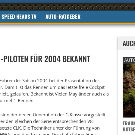
SPEED HEADS TV
AUTO-RATGEBER
AUC
-PILOTEN FÜR 2004 BEKANNT
AUTO
Fahrer der Saison 2004 bei der Präsentation der
. Damit ist das Rennen um das letzte freie Cockpit
ielt, gelaufen. Bekannt ist Vielen Mayländer auch als
 Formel-1-Rennen.
ion der neuen Generation der C-Klasse vorgestellt.
er den gleichen der Serie entsprechenden V8-
TRAUM
esetzte CLK. Die Techniker unter der Führung von
OTSPO
i HWA, und das Team von Geschäftsführer Hans-