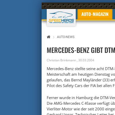
AUTO-MAGAZIN
AUTO-NEWS
MERCEDES-BENZ GIBT DTM
Christian Brinkmann
,
30.03.2004
Mercedes-Benz stellte seine acht DTM-
Meisterschaft am heutigen Dienstag vor
gelaufen, das Bernd Mayländer (33) erh
Pilot des Safety Cars der FIA bei allen
Ferner wurde in Hamburg die DTM-Vers
Die AMG-Mercedes C-Klasse verfügt üb
Vierliter-Motor wie der seit 2000 eing
Gerhard Ungar, Technischer Leiter be