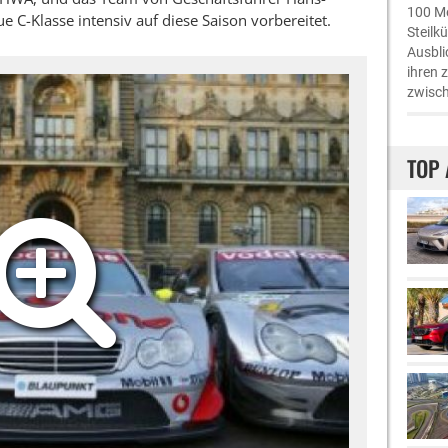
100 Me
e C-Klasse intensiv auf diese Saison vorbereitet.
Steilk
Ausbli
ihren 
zwisch
TOP 