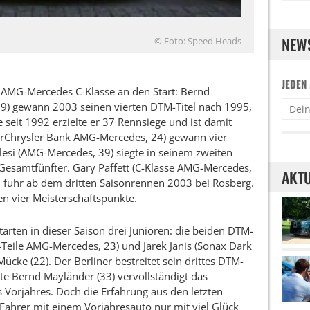
NEW
© Foto: Speed Heads
JEDEN
 AMG-Mercedes C-Klasse an den Start: Bernd
9) gewann 2003 seinen vierten DTM-Titel nach 1995,
seit 1992 erzielte er 37 Rennsiege und ist damit
lerChrysler Bank AMG-Mercedes, 24) gewann vier
esi (AMG-Mercedes, 39) siegte in seinem zweiten
esamtfünfter. Gary Paffett (C-Klasse AMG-Mercedes,
AKTU
, fuhr ab dem dritten Saisonrennen 2003 bei Rosberg.
en vier Meisterschaftspunkte.
rten in dieser Saison drei Junioren: die beiden DTM-
Teile AMG-Mercedes, 23) und Jarek Janis (Sonax Dark
cke (22). Der Berliner bestreitet sein drittes DTM-
e Bernd Mayländer (33) vervollständigt das
Vorjahres. Doch die Erfahrung aus den letzten
e Fahrer mit einem Vorjahresauto nur mit viel Glück