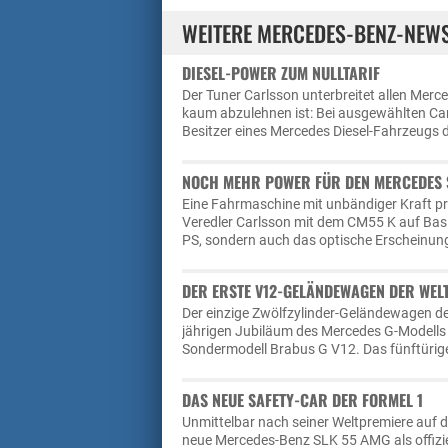
WEITERE MERCEDES-BENZ-NEW
DIESEL-POWER ZUM NULLTARIF
Der Tuner Carlsson unterbreitet allen Merc
kaum abzulehnen ist: Bei ausgewählten Car
Besitzer eines Mercedes Diesel-Fahrzeugs d
NOCH MEHR POWER FÜR DEN MERCEDES 
Eine Fahrmaschine mit unbändiger Kraft p
Veredler Carlsson mit dem CM55 K auf Basi
PS, sondern auch das optische Erscheinung
DER ERSTE V12-GELÄNDEWAGEN DER WEL
Der einzige Zwölfzylinder-Geländewagen d
jährigen Jubiläum des Mercedes G-Modells
Sondermodell Brabus G V12. Das fünftürige 
DAS NEUE SAFETY-CAR DER FORMEL 1
Unmittelbar nach seiner Weltpremiere auf 
neue Mercedes-Benz SLK 55 AMG als offizie