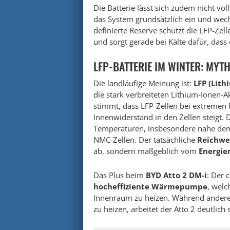
Die Batterie lässt sich zudem nicht vol
das System grundsätzlich ein und wechs
definierte Reserve schützt die LFP-Zell
und sorgt gerade bei Kälte dafür, dass d
LFP-BATTERIE IM WINTER: MYTH
Die landläufige Meinung ist:
LFP (Lit
die stark verbreiteten Lithium-Ionen-
stimmt, dass LFP-Zellen bei extremen
Innenwiderstand in den Zellen steigt. D
Temperaturen, insbesondere nahe dem 
NMC-Zellen. Der tatsächliche
Reichwe
ab, sondern maßgeblich vom
Energi
Das Plus beim
BYD Atto 2 DM-i
: Der 
hocheffiziente Wärmepumpe
, welc
Innenraum zu heizen. Während andere 
zu heizen, arbeitet der Atto 2 deutlich