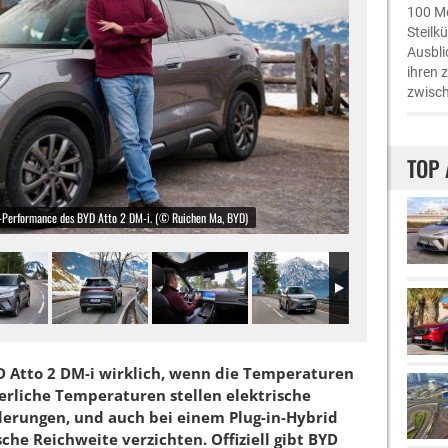
100 Me
Steilk
Ausbli
ihren 
zwisch
TOP 
er-Performance des BYD Atto 2 DM-i. (© Ruichen Ma, BYD)
 Atto 2 DM-i wirklich, wenn die Temperaturen
erliche Temperaturen stellen elektrische
erungen, und auch bei einem Plug-in-Hybrid
che Reichweite verzichten. Offiziell gibt BYD