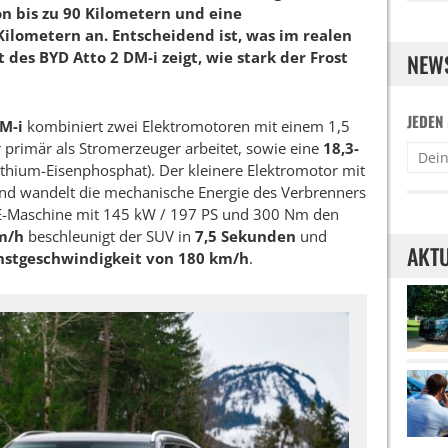
on bis zu 90 Kilometern und eine
ilometern an. Entscheidend ist, was im realen
 des BYD Atto 2 DM-i zeigt, wie stark der Frost
NEW
JEDEN
M-i
kombiniert zwei Elektromotoren mit einem 1,5
r primär als Stromerzeuger arbeitet, sowie eine
18,3-
ithium-Eisenphosphat). Der kleinere Elektromotor mit
und wandelt die mechanische Energie des Verbrenners
 E-Maschine mit 145 kW / 197 PS und 300 Nm den
m/h
beschleunigt der SUV in
7,5 Sekunden
und
AKTU
hstgeschwindigkeit von 180 km/h
.