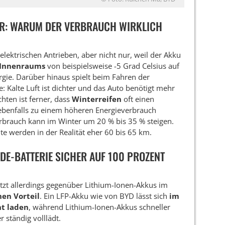
ER: WARUM DER VERBRAUCH WIRKLICH
elektrischen Antrieben, aber nicht nur, weil der Akku
 Innenraums
von beispielsweise -5 Grad Celsius auf
rgie. Darüber hinaus spielt beim Fahren der
e: Kalte Luft ist dichter und das Auto benötigt mehr
hten ist ferner, dass
Winterreifen
oft einen
ebenfalls zu einem höheren Energieverbrauch
Verbrauch kann im Winter um 20 % bis 35 % steigen.
e werden in der Realität eher 60 bis 65 km.
ADE-BATTERIE SICHER AUF 100 PROZENT
tzt allerdings gegenüber Lithium-Ionen-Akkus im
hen Vorteil
. Ein LFP-Akku wie von BYD lässt sich
im
nt laden
, während Lithium-Ionen-Akkus schneller
 ständig volllädt.