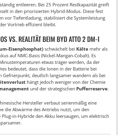
lständig entleeren. Bei 25 Prozent Restkapazität greift
elt in den priorisierten Hybrid-Modus. Diese fest
en vor Tiefentladung, stabilisiert die Systemleistung
er Vortrieb effizient bleibt.
OS VS. REALITÄT BEIM BYD ATTO 2 DM-I
hium-Eisenphosphat)
schwächelt bei
Kälte
mehr als
Akkus auf NMC-Basis (Nickel-Mangan-Cobalt). Es
 Minustemperaturen etwas träger werden, da der
ies bedeutet, dass die Ionen in der Batterie bei
Gefrierpunkt, deutlich langsamer wandern als bei
itenverlust
hängt jedoch weniger von der Chemie
emanagement
und der strategischen
Pufferreserve
.
chinesische Hersteller verbaut serienmäßig eine
he die Abwärme des Antriebs nutzt, um den
Plug-in-Hybride den Akku leersaugen, um elektrisch
 sparsamer.