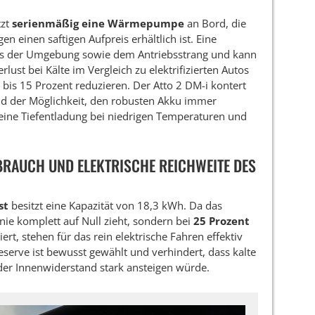
tzt
serienmäßig eine Wärmepumpe
an Bord, die
en einen saftigen Aufpreis erhältlich ist. Eine
 der Umgebung sowie dem Antriebsstrang und kann
ust bei Kälte im Vergleich zu elektrifizierten Autos
s 15 Prozent reduzieren. Der Atto 2 DM-i kontert
d der Möglichkeit, den robusten Akku immer
 eine Tiefentladung bei niedrigen Temperaturen und
BRAUCH UND ELEKTRISCHE REICHWEITE DES
st
besitzt eine Kapazität von 18,3 kWh. Da das
ie komplett auf Null zieht, sondern bei
25 Prozent
ert, stehen für das rein elektrische Fahren effektiv
serve ist bewusst gewählt und verhindert, dass kalte
der Innenwiderstand stark ansteigen würde.