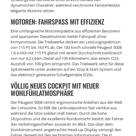
dynamischen Charakter, während verchromte Fensterleisten
elegante Akzente setzen.
MOTOREN: FAHRSPASS MIT EFFIZIENZ
Eine umfangreiche Motorenpalette aus effizienten Benzinern
und sparsamen Dieselmotoren bietet Fahrspaß ohne
Kompromisse. Die Triebwerke decken ein Leistungsspektrum
von 115 PS bis 163 PS ab. Der 183 km/h schnelle Peugeot 5008
1.6 e-HDi mit 115 PS glänzt mit einem Durchschnittsverbrauch
von nur 4,2 Litern Diesel auf 100 Kilometern, was einem CO2-
Ausstoß von 109 g/km entspricht. Das Triebwerk setzt für diese
Spitzenwerte unter anderem auf ein Stop & Start-System und
das elektrisch gesteuerte Schaltgetriebe EGS6.
VÖLLIG NEUES COCKPIT MIT NEUER
WOHLFÜHLATMOSPHÄRE
Der Peugeot 5008 nimmt ergonomische Anleihen aus der Welt
der Limousine. So fällt die Lenkradposition fast vertikal aus,
während die Sitze soliden Halt bieten. Durch die hohe
Sitzposition und die exzellente Rundumsicht besitzt der Fahrer
das Verkehrsgeschehen souverän im Blick. Das über dem
Kombiinstrument angebrachte Head-up-Display versorgt den
Fahrer derweil mit den wichtigsten Informationen: Die in