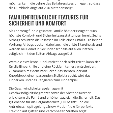
möchte, kann die Lehne des Beifahrersitzes umlegen, so dass
die Durchladelänge auf 2,76 Meter ansteigt.
FAMILIENFREUNDLICHE FEATURES FÜR
SICHERHEIT UND KOMFORT
Als Fahrzeug für die gesamte Familie hält der Peugeot 5008
höchste Komfort- und Sicherheitsausstattungen bereit. Sechs
Airbags schützen die Insassen im Falle eines Unfalls. Die beiden
Vorhang-Airbags decken dabei auch die dritte Sitzreihe ab und
werden bei Bedarf in Sekundenschnelle auf allen Plätzen
zeitgleich mit den Seiten-Airbags ausgelöst.
Wem die exzellente Rundumsicht noch nicht reicht, kann sich
für die Einparkhilfe und eine Rückfahrkamera entscheiden.
Zusammen mit dem Parklücken-Assistenten, der auf
Knopfdruck einen passenden Stellplatz sucht, wird das
Einparken und das Rangieren zum Kinderspiel.
Die Geschwindigkeitsregelanlage mit
Geschwindigkeitsbegrenzer sowie der Abstandswarner
erleichtern die Fahrt und erhöhen zugleich die Sicherheit. Das
gilt ebenso für die Berganfahrhilfe „Hill Assist“ und die
Antriebsschlupfregelung „Snow Motion“, die für perfekte
Traktion auf glatten und verschneiten Straßen sorgt.