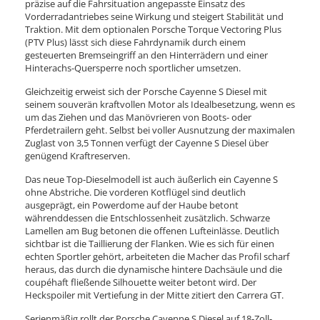
präzise auf die Fahrsituation angepasste Einsatz des
Vorderradantriebes seine Wirkung und steigert Stabilität und
Traktion. Mit dem optionalen Porsche Torque Vectoring Plus
(PTV Plus) lässt sich diese Fahrdynamik durch einem
gesteuerten Bremseingriff an den Hinterrädern und einer
Hinterachs-Quersperre noch sportlicher umsetzen.
Gleichzeitig erweist sich der Porsche Cayenne S Diesel mit
seinem souverän kraftvollen Motor als Idealbesetzung, wenn es
um das Ziehen und das Manövrieren von Boots- oder
Pferdetrailern geht. Selbst bei voller Ausnutzung der maximalen
Zuglast von 3,5 Tonnen verfügt der Cayenne S Diesel über
genügend Kraftreserven.
Das neue Top-Dieselmodell ist auch äußerlich ein Cayenne S
ohne Abstriche. Die vorderen Kotflügel sind deutlich
ausgeprägt, ein Powerdome auf der Haube betont
währenddessen die Entschlossenheit zusätzlich. Schwarze
Lamellen am Bug betonen die offenen Lufteinlässe. Deutlich
sichtbar ist die Taillierung der Flanken. Wie es sich für einen
echten Sportler gehört, arbeiteten die Macher das Profil scharf
heraus, das durch die dynamische hintere Dachsäule und die
coupéhaft fließende Silhouette weiter betont wird. Der
Heckspoiler mit Vertiefung in der Mitte zitiert den Carrera GT.
Serienmäßig rollt der Porsche Cayenne S Diesel auf 18-Zoll-