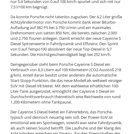
nur 5,4 Sekunden von 0 auf 100 km/h spurtet und sich mit nur
7,5 l/100 km begnügt.
Da konnte Porsche nicht tatenlos zugucken: Der 4,2 Liter große
Achtzylindermotor von Porsche kommt dank einer Biturbo-
Aufladung auf 382 PS bei 3.750 U/min und ein maximales
Drehmoment von satten 850 Nm, die bereits zwischen 2.000
und 2.750 Touren anliegen. Damit erreicht der neue Cayenne S
Diesel Spitzenwerte in Fahrdynamik und Effizienz: Den Sprint
von 0 auf Tempo100 absolviert der neue Top-Diesel in 5,7
Sekunden. Die Höchstgeschwindigkeit liegt bei 252 km/h.
Demgegenüber steht beim Porsche Cayenne S Diesel ein
Verbrauch von 8,3 Litern auf 100 Kilometern (CO2-Ausstoß 218
g/km). Anteil daran besitzt unter anderem die automatische
Start-Stopp-Funktion, die das neue Modell als weltweit einziger
SUV mit Diesel-V8 bietet. Mit dem wahlweise erhältlichen 100-
Liter-Tank ausgerüstet, ermöglicht der Cayenne S Diesel im
Durchschnittsverbrauch theoretisch eine Reichweite von rund
1.200 Kilometern ohne Tankpause.
Der Cayenne S Diesel bietet ein Fahrerlebnis, das Porsche-
typisch und dennoch neuartig sein soll. Der Power-SUV ist
emotional wie ein Sportwagen, sowohl was seine Fahrdynamik,
als auch seinen Sound betrifft. Die Laufruhe und der Klang des
Achtzylinders erreichen ein Niveau, das den Eigenschaften der