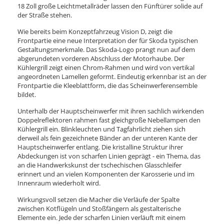
18 Zoll große Leichtmetallräder lassen den Fünftürer solide auf
der Straße stehen.
Wie bereits beim Konzeptfahrzeug Vision D, zeigt die
Frontpartie eine neue Interpretation der für Skoda typischen
Gestaltungsmerkmale. Das Skoda-Logo prangt nun auf dem
abgerundeten vorderen Abschluss der Motorhaube. Der
Kühlergrill zeigt einen Chrom-Rahmen und wird von vertikal
angeordneten Lamellen geformt. Eindeutig erkennbar ist an der
Frontpartie die Kleeblattform, die das Scheinwerferensemble
bildet.
Unterhalb der Hauptscheinwerfer mit ihren sachlich wirkenden
Doppelreflektoren rahmen fast gleichgroße Nebellampen den
Kühlergrill ein. Blinkleuchten und Tagfahrlicht ziehen sich
derweil als fein gezeichnete Bänder an der unteren Kante der
Hauptscheinwerfer entlang. Die kristalline Struktur ihrer
Abdeckungen ist von scharfen Linien geprägt - ein Thema, das
an die Handwerkskunst der tschechischen Glasschleifer
erinnert und an vielen Komponenten der Karosserie und im
Innenraum wiederholt wird.
Wirkungsvoll setzen die Macher die Verläufe der Spalte
zwischen Kotflügeln und Stoßfängern als gestalterische
Elemente ein. Jede der scharfen Linien verläuft mit einem