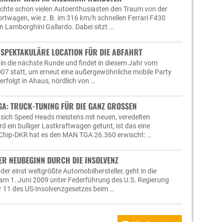
ichte schon vielen Autoenthusiasten den Traum von der
ortwagen, wie z. B. im 316 km/h schnellen Ferrari F430
n Lamborghini Gallardo. Dabei sitzt …
 SPEKTAKULÄRE LOCATION FÜR DIE ABFAHRT
in die nächste Runde und findet in diesem Jahr vom
07 statt, um erneut eine außergewöhnliche mobile Party
 erfolgt in Ahaus, nördlich von …
A: TRUCK-TUNING FÜR DIE GANZ GROSSEN
t sich Speed Heads meistens mit neuen, veredelten
d ein bulliger Lastkraftwagen getunt, ist das eine
Chip-DKR hat es den MAN TGA 26.360 erwischt: …
ER NEUBEGINN DURCH DIE INSOLVENZ
er einst weltgrößte Automobilhersteller, geht in die
 am 1. Juni 2009 unter Federführung des U.S. Regierung
r 11 des US-Insolvenzgesetzes beim …