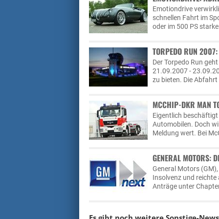
Emotiondrive verwirkl
schnellen Fahrt im Sp
oder im 500 PS starke
TORPEDO RUN 2007:
Der Torpedo Run geht 
21.09.2007 - 23.09.20
zu bieten. Die Abfahrt
MCCHIP-DKR MAN TG
Eigentlich beschäftig
Automobilen. Doch wir
Meldung wert. Bei Mc
GENERAL MOTORS: D
General Motors (GM), d
Insolvenz und reichte
Anträge unter Chapte
Es gibt noch weitere
Sonstige-News