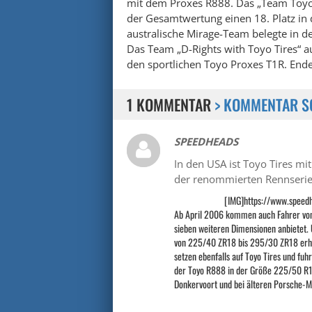
mit dem Proxes R888. Das „Team Toyo 
der Gesamtwertung einen 18. Platz in
australische Mirage-Team belegte in de
Das Team „D-Rights with Toyo Tires“ a
den sportlichen Toyo Proxes T1R. Ender
1 KOMMENTAR
> KOMMENTAR S
SPEEDHEADS
In den USA ist Toyo Tires mi
der renommierten Rennserie
[IMG]https://www.speed
Ab April 2006 kommen auch Fahrer von 
sieben weiteren Dimensionen anbietet. 
von 225/40 ZR18 bis 295/30 ZR18 erhä
setzen ebenfalls auf Toyo Tires und fu
der Toyo R888 in der Größe 225/50 R15
Donkervoort und bei älteren Porsche-M