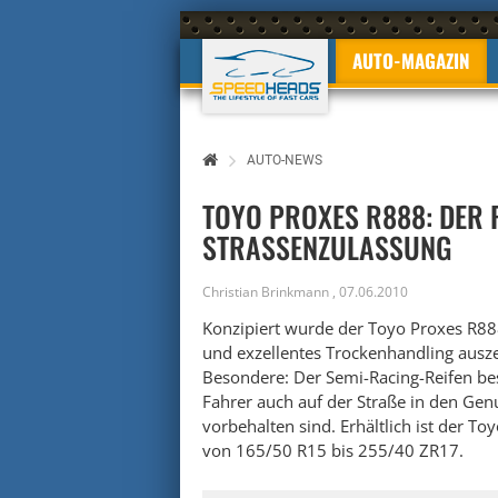
AUTO-MAGAZIN
AUTO-NEWS
TOYO PROXES R888: DER 
STRASSENZULASSUNG
Christian Brinkmann
,
07.06.2010
Konzipiert wurde der Toyo Proxes R88
und exzellentes Trockenhandling ausze
Besondere: Der Semi-Racing-Reifen besi
Fahrer auch auf der Straße in den Gen
vorbehalten sind. Erhältlich ist der 
von 165/50 R15 bis 255/40 ZR17.