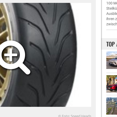
100 Me
Steilk
Ausbli
ihren 
zwisch
TOP 
© Foto: Speed Heads