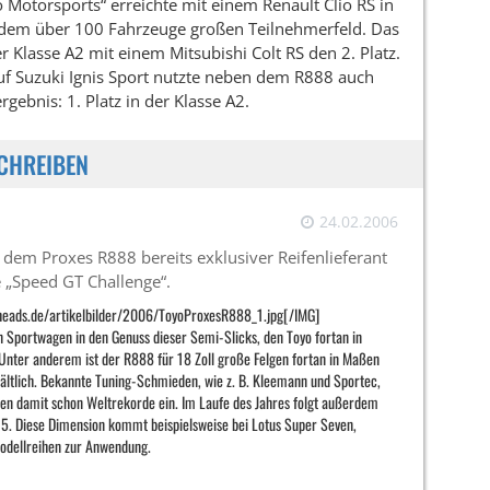
Motorsports“ erreichte mit einem Renault Clio RS in
 dem über 100 Fahrzeuge großen Teilnehmerfeld. Das
r Klasse A2 mit einem Mitsubishi Colt RS den 2. Platz.
uf Suzuki Ignis Sport nutzte neben dem R888 auch
gebnis: 1. Platz in der Klasse A2.
CHREIBEN
24.02.2006
t dem Proxes R888 bereits exklusiver Reifenlieferant
 „Speed GT Challenge“.
heads.de/artikelbilder/2006/ToyoProxesR888_1.jpg[/IMG]
Sportwagen in den Genuss dieser Semi-Slicks, den Toyo fortan in
Unter anderem ist der R888 für 18 Zoll große Felgen fortan in Maßen
ltlich. Bekannte Tuning-Schmieden, wie z. B. Kleemann und Sportec,
hren damit schon Weltrekorde ein. Im Laufe des Jahres folgt außerdem
. Diese Dimension kommt beispielsweise bei Lotus Super Seven,
odellreihen zur Anwendung.