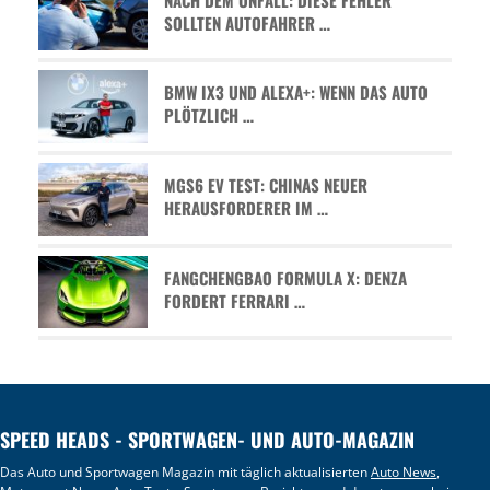
SOLLTEN AUTOFAHRER …
BMW IX3 UND ALEXA+: WENN DAS AUTO
PLÖTZLICH …
MGS6 EV TEST: CHINAS NEUER
HERAUSFORDERER IM …
FANGCHENGBAO FORMULA X: DENZA
FORDERT FERRARI …
SPEED HEADS - SPORTWAGEN- UND AUTO-MAGAZIN
Das Auto und Sportwagen Magazin mit täglich aktualisierten
Auto News
,