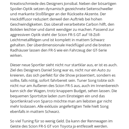
Kreativschmiede des Designers Jonsibal. Neben der bösartigen
Spoiler-Optik setzen dynamisch gezeichnete Seitenschweller
und markante Stoßfänger an der Rückseite Akzente. Der
Heckdiffusor reduziert derweil den Auftrieb bei hohen
Geschwindigkeiten. Das überall verarbeitete Carbon hilft, den
Boliden leichter und damit wendiger zu machen. Passend zur
aggressiven Optik steht der Scion FR-S GT auf 18-Zoll-
Leichtmetallfelgen und ist komplett in mattem Schwarz
gehalten. Der überdimensionale Heckflügel und die breiten
Radhäuser lassen den FR-S wie ein Fahrzeug der GT-Serie
wirken.
Dieser neue Sportler sieht nicht nur startklar aus, er ist es auch.
Ziel des Designers Daniel Song war es, nicht nur ein Auto zu
kreieren, das sich perfekt für die Show präsentiert, sondern es
sollte, falls nötig, sofort fahrbereit sein. Tuner Song tobte sich
nicht nur am Äußeren des Scion FR-S aus, auch im Innenbereich
kann sich der Wagen, trotz knappem Budget, sehen lassen. Die
bequemen Sportsitze laden zum Einsteigen ein und das
Sportlenkrad von Sparco möchte man am liebsten gar nicht
mehr loslassen. Alle exklusiv angefertigten Teile hielt Song
ebenfalls in mattem Schwarz.
So viel Tuning für so wenig Geld. Da kann der Rennwagen im
Geiste des Scion FR-S GT von Toyota ja entfesselt werden.