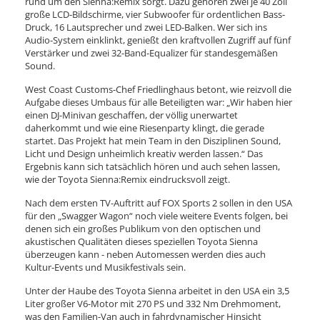
rund um den Sienna:Remix sorgt. Dazu gehören zwei je 40 Zoll
große LCD-Bildschirme, vier Subwoofer für ordentlichen Bass-
Druck, 16 Lautsprecher und zwei LED-Balken. Wer sich ins
Audio-System einklinkt, genießt den kraftvollen Zugriff auf fünf
Verstärker und zwei 32-Band-Equalizer für standesgemäßen
Sound.
West Coast Customs-Chef Friedlinghaus betont, wie reizvoll die
Aufgabe dieses Umbaus für alle Beteiligten war: „Wir haben hier
einen DJ-Minivan geschaffen, der völlig unerwartet
daherkommt und wie eine Riesenparty klingt, die gerade
startet. Das Projekt hat mein Team in den Disziplinen Sound,
Licht und Design unheimlich kreativ werden lassen.“ Das
Ergebnis kann sich tatsächlich hören und auch sehen lassen,
wie der Toyota Sienna:Remix eindrucksvoll zeigt.
Nach dem ersten TV-Auftritt auf FOX Sports 2 sollen in den USA
für den „Swagger Wagon“ noch viele weitere Events folgen, bei
denen sich ein großes Publikum von den optischen und
akustischen Qualitäten dieses speziellen Toyota Sienna
überzeugen kann - neben Automessen werden dies auch
Kultur-Events und Musikfestivals sein.
Unter der Haube des Toyota Sienna arbeitet in den USA ein 3,5
Liter großer V6-Motor mit 270 PS und 332 Nm Drehmoment,
was den Familien-Van auch in fahrdynamischer Hinsicht