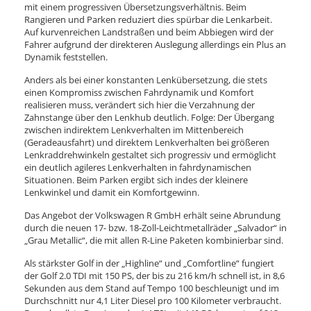
mit einem progressiven Übersetzungsverhältnis. Beim
Rangieren und Parken reduziert dies spürbar die Lenkarbeit.
Auf kurvenreichen Landstraßen und beim Abbiegen wird der
Fahrer aufgrund der direkteren Auslegung allerdings ein Plus an
Dynamik feststellen.
Anders als bei einer konstanten Lenkübersetzung, die stets
einen Kompromiss zwischen Fahrdynamik und Komfort
realisieren muss, verändert sich hier die Verzahnung der
Zahnstange über den Lenkhub deutlich. Folge: Der Übergang
zwischen indirektem Lenkverhalten im Mittenbereich
(Geradeausfahrt) und direktem Lenkverhalten bei größeren
Lenkraddrehwinkeln gestaltet sich progressiv und ermöglicht
ein deutlich agileres Lenkverhalten in fahrdynamischen
Situationen. Beim Parken ergibt sich indes der kleinere
Lenkwinkel und damit ein Komfortgewinn.
Das Angebot der Volkswagen R GmbH erhält seine Abrundung
durch die neuen 17- bzw. 18-Zoll-Leichtmetallräder „Salvador“ in
„Grau Metallic“, die mit allen R-Line Paketen kombinierbar sind.
Als stärkster Golf in der „Highline“ und „Comfortline“ fungiert
der Golf 2.0 TDI mit 150 PS, der bis zu 216 km/h schnell ist, in 8,6
Sekunden aus dem Stand auf Tempo 100 beschleunigt und im
Durchschnitt nur 4,1 Liter Diesel pro 100 Kilometer verbraucht.