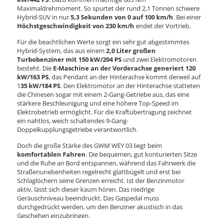
Maximaldrehmoment. So spurtet der rund 2,1 Tonnen schwere
Hybrid-SUV in nur
5,3 Sekunden von 0 auf 100 km/h
. Bei einer
Höchstgeschwindigkeit von 230 km/h
endet der Vortrieb.
Für die beachtlichen Werte sorgt ein sehr gut abgestimmtes
Hybrid-System, das aus einem
2,0 Liter großen
Turbobenziner mit 150 kW/204 PS
und zwei Elektromotoren
besteht. Die
E-Maschine an der Vorderachse generiert 120
kW/163 PS
, das Pendant an der Hinterachse kommt derweil auf
1
35 kW/184 PS
. Den Elektromotor an der Hinterachse statteten
die Chinesen sogar mit einem 2-Gang-Getriebe aus, das eine
stärkere Beschleunigung und eine höhere Top-Speed im
Elektrobetrieb ermöglicht. Für die Kraftübertragung zeichnet
ein nahtlos, weich schaltendes 9-Gang-
Doppelkupplungsgetriebe verantwortlich.
Doch die große Stärke des GWM WEY 03 liegt beim
komfortablen Fahren
. Die bequemen, gut konturierten Sitze
und die Ruhe an Bord entspannen, während das Fahrwerk die
Straßenunebenheiten regelrecht glattbügelt und erst bei
Schlaglöchern seine Grenzen erreicht. Ist der Benzinmotor
aktiv, lässt sich dieser kaum hören. Das niedrige
Geräuschniveau beeindruckt. Das Gaspedal muss
durchgedrückt werden, um den Benziner akustisch in das
Geschehen einzubringen.