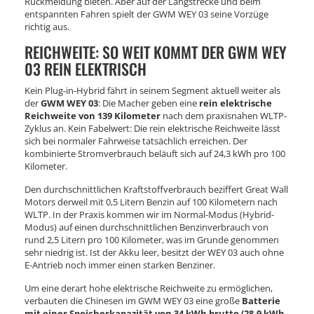
Rückmeldung bieten. Aber auf der Langstrecke und beim
entspannten Fahren spielt der GWM WEY 03 seine Vorzüge
richtig aus.
REICHWEITE: SO WEIT KOMMT DER GWM WEY
03 REIN ELEKTRISCH
Kein Plug-in-Hybrid fährt in seinem Segment aktuell weiter als
der
GWM WEY 03
: Die Macher geben eine
rein elektrische
Reichweite von 139 Kilometer
nach dem praxisnahen WLTP-
Zyklus an. Kein Fabelwert: Die rein elektrische Reichweite lässt
sich bei normaler Fahrweise tatsächlich erreichen. Der
kombinierte Stromverbrauch beläuft sich auf 24,3 kWh pro 100
Kilometer.
Den durchschnittlichen Kraftstoffverbrauch beziffert Great Wall
Motors derweil mit 0,5 Litern Benzin auf 100 Kilometern nach
WLTP. In der Praxis kommen wir im Normal-Modus (Hybrid-
Modus) auf einen durchschnittlichen Benzinverbrauch von
rund 2,5 Litern pro 100 Kilometer, was im Grunde genommen
sehr niedrig ist. Ist der Akku leer, besitzt der WEY 03 auch ohne
E-Antrieb noch immer einen starken Benziner.
Um eine derart hohe elektrische Reichweite zu ermöglichen,
verbauten die Chinesen im GWM WEY 03 eine große
Batterie
mit einer Speicherkapazität von 34 kWh brutto (28,9 kWh