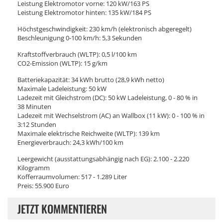
Leistung Elektromotor vorne: 120 kW/163 PS
Leistung Elektromotor hinten: 135 kW/184 PS
Höchstgeschwindigkeit: 230 km/h (elektronisch abgeregelt)
Beschleunigung 0-100 km/h: 5,3 Sekunden
Kraftstoffverbrauch (WLTP): 0,5 l/100 km
CO2-Emission (WLTP): 15 g/km
Batteriekapazität: 34 kWh brutto (28,9 kWh netto)
Maximale Ladeleistung: 50 kW
Ladezeit mit Gleichstrom (DC): 50 kW Ladeleistung, 0 - 80 % in
38 Minuten
Ladezeit mit Wechselstrom (AC) an Wallbox (11 kW): 0 - 100 % in
3:12 Stunden
Maximale elektrische Reichweite (WLTP): 139 km
Energieverbrauch: 24,3 kWh/100 km
Leergewicht (ausstattungsabhängig nach EG): 2.100 - 2.220
Kilogramm
Kofferraumvolumen: 517 - 1.289 Liter
Preis: 55.900 Euro
JETZT KOMMENTIEREN