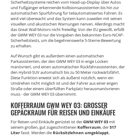
Sicherheitssysteme reichen vom Head-up-Display über Autos
und Fußgänger erkennende Kollisionsassistenten bis hin zur
automatischen Spurführung für teilautomatisiertes Fahren. Es
wird viel überwacht und das System kann zuweilen mit seinen
visuellen und akustischen Warnungen nerven. Allerdings macht
das Great Wall Motors nicht freiwillig: Von der EU gewollt, erfüllt
der GWM WEY 03 nur die Vorgaben des bekannten Euro-NCAP-
Sicherheitstests, um die begehrenswerte 5-Sterne-Bewertung
zu erhalten.
Auf Wunsch gibt es außerdem einen automatischen
Parkassistenten, der den GWM WEY 03 in enge Lücken
manövriert, und einen automatischen Rückfahrassistenten, der
den Hybrid-SUV automatisch bis zu 50 Meter rückwärtsfährt.
Diese Funktion erweist sich als äußerst nützlich, wenn ein
Umdrehen nicht möglich ist und der Fahrer aus einer engen
Straße oder einem überfüllten Parkplatz herausmanövrieren
muss - der GWM WEY 03 übernimmt.
KOFFERRAUM GWM WEY 03: GROSSER G
EPÄCKRAUM FÜR REISEN UND EINKÄUFE
Für Reisen und Einkäufe gerüstet ist der
GWM WEY 03
mit
seinem großen, gut zugeschnittenen
Kofferraum
, der
517
Liter
fasst. Werden die
Rücksitzlehnen umgeklappt
,