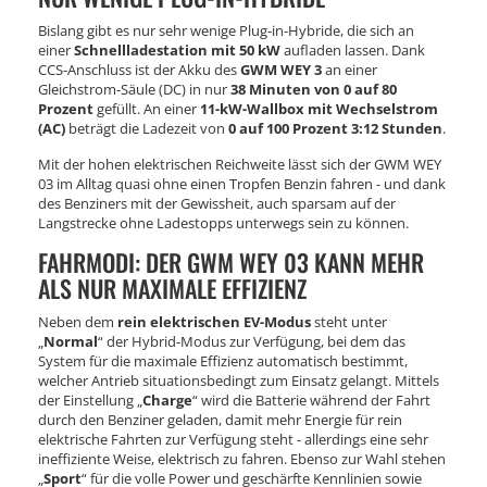
Bislang gibt es nur sehr wenige Plug-in-Hybride, die sich an
einer
Schnellladestation mit 50 kW
aufladen lassen. Dank
CCS-Anschluss ist der Akku des
GWM WEY 3
an einer
Gleichstrom-Säule (DC) in nur
38 Minuten von 0 auf 80
Prozent
gefüllt. An einer
11-kW-Wallbox mit Wechselstrom
(AC)
beträgt die Ladezeit von
0 auf 100 Prozent 3:12 Stunden
.
Mit der hohen elektrischen Reichweite lässt sich der GWM WEY
03 im Alltag quasi ohne einen Tropfen Benzin fahren - und dank
des Benziners mit der Gewissheit, auch sparsam auf der
Langstrecke ohne Ladestopps unterwegs sein zu können.
FAHRMODI: DER GWM WEY 03 KANN MEHR
ALS NUR MAXIMALE EFFIZIENZ
Neben dem
rein elektrischen EV-Modus
steht unter
„
Normal
“ der Hybrid-Modus zur Verfügung, bei dem das
System für die maximale Effizienz automatisch bestimmt,
welcher Antrieb situationsbedingt zum Einsatz gelangt. Mittels
der Einstellung „
Charge
“ wird die Batterie während der Fahrt
durch den Benziner geladen, damit mehr Energie für rein
elektrische Fahrten zur Verfügung steht - allerdings eine sehr
ineffiziente Weise, elektrisch zu fahren. Ebenso zur Wahl stehen
„
Sport
“ für die volle Power und geschärfte Kennlinien sowie