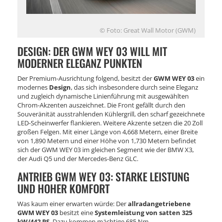
© Foto: Great Wall Motor (GWM)
DESIGN: DER GWM WEY 03 WILL MIT
MODERNER ELEGANZ PUNKTEN
Der Premium-Ausrichtung folgend, besitzt der
GWM WEY 03
ein
modernes
Design
, das sich insbesondere durch seine Eleganz
und zugleich dynamische Linienführung mit ausgewählten
Chrom-Akzenten auszeichnet. Die Front gefällt durch den
Souveränität ausstrahlenden Kühlergrill, den scharf gezeichnete
LED-Scheinwerfer flankieren. Weitere Akzente setzen die 20 Zoll
großen Felgen. Mit einer Länge von 4,668 Metern, einer Breite
von 1,890 Metern und einer Höhe von 1,730 Metern befindet
sich der GWM WEY 03 im gleichen Segment wie der BMW X3,
der Audi Q5 und der Mercedes-Benz GLC.
ANTRIEB GWM WEY 03: STARKE LEISTUNG
UND HOHER KOMFORT
Was kaum einer erwarten würde: Der
allradangetriebene
GWM WEY 03
besitzt eine
Systemleistung von satten 325
kW/442 PS
. Dazu kommen mächtige 685 Nm