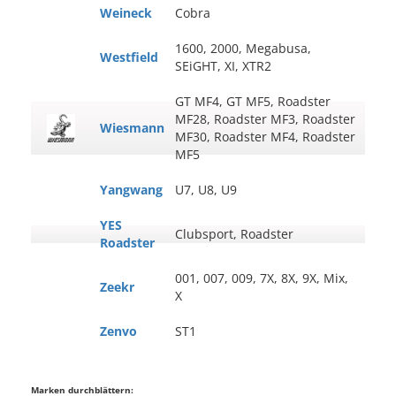
Weineck
Cobra
1600, 2000, Megabusa,
Westfield
SEiGHT, XI, XTR2
GT MF4, GT MF5, Roadster
MF28, Roadster MF3, Roadster
Wiesmann
MF30, Roadster MF4, Roadster
MF5
Yangwang
U7, U8, U9
YES
Clubsport, Roadster
Roadster
001, 007, 009, 7X, 8X, 9X, Mix,
Zeekr
X
Zenvo
ST1
Marken durchblättern: