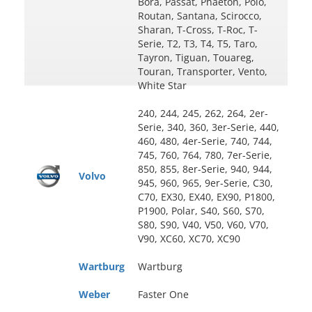
Bora, Passat, Phaeton, Polo,
Routan, Santana, Scirocco,
Sharan, T-Cross, T-Roc, T-
Serie, T2, T3, T4, T5, Taro,
Tayron, Tiguan, Touareg,
Touran, Transporter, Vento,
White Star
240, 244, 245, 262, 264, 2er-
Serie, 340, 360, 3er-Serie, 440,
460, 480, 4er-Serie, 740, 744,
745, 760, 764, 780, 7er-Serie,
850, 855, 8er-Serie, 940, 944,
Volvo
945, 960, 965, 9er-Serie, C30,
C70, EX30, EX40, EX90, P1800,
P1900, Polar, S40, S60, S70,
S80, S90, V40, V50, V60, V70,
V90, XC60, XC70, XC90
Wartburg
Wartburg
Weber
Faster One