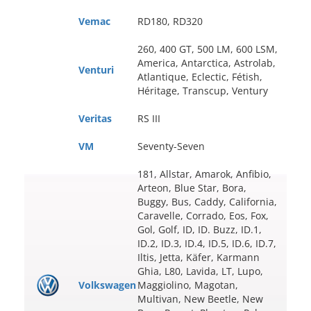
Vemac
RD180, RD320
260, 400 GT, 500 LM, 600 LSM,
America, Antarctica, Astrolab,
Venturi
Atlantique, Eclectic, Fétish,
Héritage, Transcup, Ventury
Veritas
RS III
VM
Seventy-Seven
181, Allstar, Amarok, Anfibio,
Arteon, Blue Star, Bora,
Buggy, Bus, Caddy, California,
Caravelle, Corrado, Eos, Fox,
Gol, Golf, ID, ID. Buzz, ID.1,
ID.2, ID.3, ID.4, ID.5, ID.6, ID.7,
Iltis, Jetta, Käfer, Karmann
Ghia, L80, Lavida, LT, Lupo,
Volkswagen
Maggiolino, Magotan,
Multivan, New Beetle, New