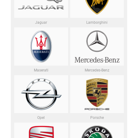
Jaguar
Lamborghini
Maserati
Mercedes-Benz
Opel
Porsche