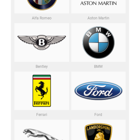
Alfa Romeo
Aston Martin
Bentley
BMW
Ferrari
Ford