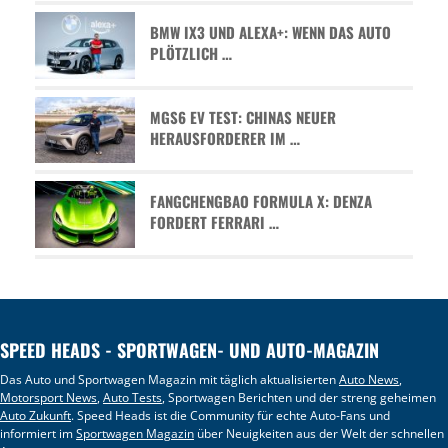
BMW IX3 UND ALEXA+: WENN DAS AUTO
PLÖTZLICH …
MGS6 EV TEST: CHINAS NEUER
HERAUSFORDERER IM …
FANGCHENGBAO FORMULA X: DENZA
FORDERT FERRARI …
SPEED HEADS - SPORTWAGEN- UND AUTO-MAGAZIN
Das Auto und Sportwagen Magazin mit täglich aktualisierten
Auto News
,
Motorsport News
,
Auto Tests
, Sportwagen Berichten und der streng geheimen
Auto Zukunft
. Speed Heads ist die Community für echte Auto-Fans und
informiert im
Sportwagen Magazin
über Neuigkeiten aus der Welt der schnellen