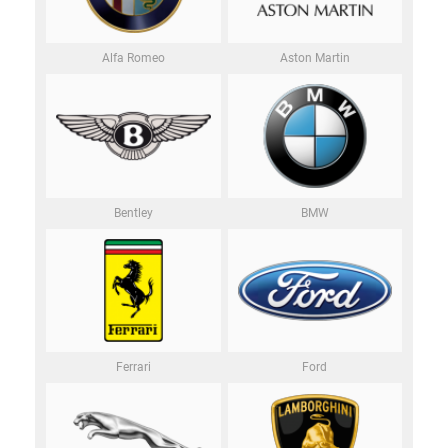
Alfa Romeo
Aston Martin
Bentley
BMW
Ferrari
Ford