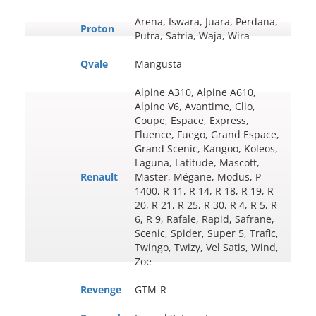
Arena, Iswara, Juara, Perdana,
Proton
Putra, Satria, Waja, Wira
Qvale
Mangusta
Alpine A310, Alpine A610,
Alpine V6, Avantime, Clio,
Coupe, Espace, Express,
Fluence, Fuego, Grand Espace,
Grand Scenic, Kangoo, Koleos,
Laguna, Latitude, Mascott,
Renault
Master, Mégane, Modus, P
1400, R 11, R 14, R 18, R 19, R
20, R 21, R 25, R 30, R 4, R 5, R
6, R 9, Rafale, Rapid, Safrane,
Scenic, Spider, Super 5, Trafic,
Twingo, Twizy, Vel Satis, Wind,
Zoe
Revenge
GTM-R