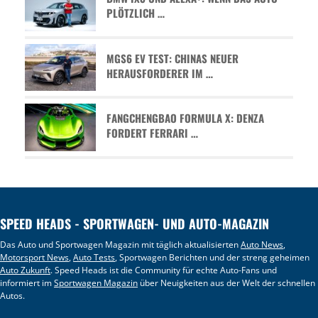
PLÖTZLICH …
MGS6 EV TEST: CHINAS NEUER
HERAUSFORDERER IM …
FANGCHENGBAO FORMULA X: DENZA
FORDERT FERRARI …
SPEED HEADS - SPORTWAGEN- UND AUTO-MAGAZIN
Das Auto und Sportwagen Magazin mit täglich aktualisierten
Auto News
,
Motorsport News
,
Auto Tests
, Sportwagen Berichten und der streng geheimen
Auto Zukunft
. Speed Heads ist die Community für echte Auto-Fans und
informiert im
Sportwagen Magazin
über Neuigkeiten aus der Welt der schnellen
Autos.