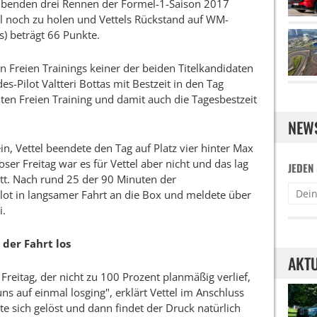
eibenden drei Rennen der Formel-1-Saison 2017
l noch zu holen und Vettels Rückstand auf WM-
s) beträgt 66 Punkte.
 Freien Trainings keiner der beiden Titelkandidaten
s-Pilot Valtteri Bottas mit Bestzeit in den Tag
eiten Freien Training und damit auch die Tagesbestzeit
NEW
ein, Vettel beendete den Tag auf Platz vier hinter Max
oser Freitag war es für Vettel aber nicht und das lag
JEDEN
tt. Nach rund 25 der 90 Minuten der
lot in langsamer Fahrt an die Box und meldete über
i.
der Fahrt los
AKTU
Freitag, der nicht zu 100 Prozent planmäßig verlief,
ns auf einmal losging", erklärt Vettel im Anschluss
te sich gelöst und dann findet der Druck natürlich