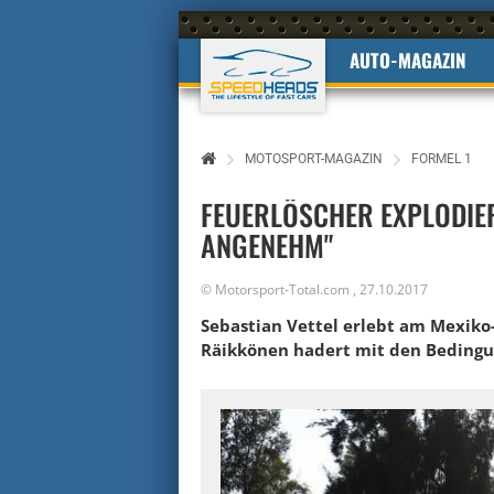
AUTO-MAGAZIN
MOTOSPORT-MAGAZIN
FORMEL 1
FEUERLÖSCHER EXPLODIER
ANGENEHM"
©
Motorsport-Total.com
,
27.10.2017
Sebastian Vettel erlebt am Mexiko-
Räikkönen hadert mit den Bedingu