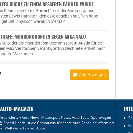
OLFFS KÜCHE ZU EINEM BESSEREN FAHRER WURDE
chs Rennen erlebt die Formel 1 seit der Sommerpause
sten Lewis Hamilton, den es je gegeben hat. "Ich habe
 gefühlt, physisch wie auch mental", …
STRAFE: MORDDROHUNGEN GEGEN MIKA SALO
 Salo, der als einer der Rennkommissare in Austin für die
gen Max Verstappen verantwortlich zeichnete, erhielt nach
ngen. "Sie kamen …
s
Alle Anzeigen
 AUTO-MAGAZIN
INT
ktualisierten
Auto News
,
Motorsport News
,
Auto Tests
, Sportwagen
Sp
ft
. Speed Heads ist die Community für echte Auto-Fans und informiert
Pa
er Welt der schnellen Autos.