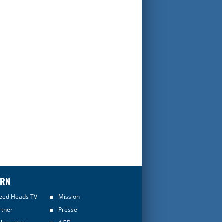
ERN
eed Heads TV
Mission
rtner
Presse