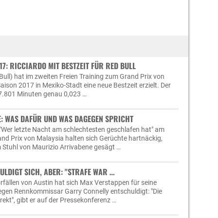
17: RICCIARDO MIT BESTZEIT FÜR RED BULL
Bull) hat im zweiten Freien Training zum Grand Prix von
ison 2017 in Mexiko-Stadt eine neue Bestzeit erzielt. Der
17.801 Minuten genau 0,023 …
: WAS DAFÜR UND WAS DAGEGEN SPRICHT
"Wer letzte Nacht am schlechtesten geschlafen hat" am
d Prix von Malaysia halten sich Gerüchte hartnäckig,
 Stuhl von Maurizio Arrivabene gesägt …
ULDIGT SICH, ABER: "STRAFE WAR …
rfällen von Austin hat sich Max Verstappen für seine
egen Rennkommissar Garry Connelly entschuldigt: "Die
ekt", gibt er auf der Pressekonferenz …