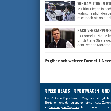
WIE HAMILTON IN W
Mit fünf Siegen in se
wahrscheinlich den be
mich noch nie so stark
NACH VERSTAPPEN-
Ex-Formel-1-Pilot Mika
umstrittene Strafe ge
dem Rennen Mordrohu
Es gibt noch weitere Formel 1-New
SPEED HEADS - SPORTWAGEN- UND
Das Auto und Sportwagen Magazin mit täglich a
Berichten und der streng geheimen
Auto Zukun
im
Sportwagen Magazin
über Neuigkeiten aus d