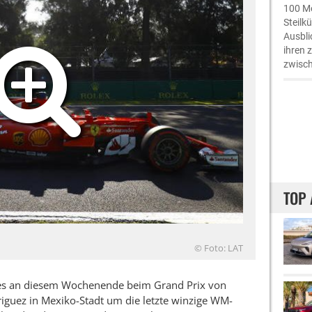
100 Me
Steilk
Ausbli
ihren 
zwisch
TOP 
© Foto: LAT
ht es an diesem Wochenende beim Grand Prix von
uez in Mexiko-Stadt um die letzte winzige WM-