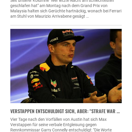
Seit unserer Kolumne "Wer letzte Nacht am schlechtesten
geschlafen hat" am Montag nach dem Grand Prix von
Malaysia halten sich Gerüchte hartnäckig, wonach bei Ferrari
am Stuhl von Maurizio Arrivabene gesägt …
VERSTAPPEN ENTSCHULDIGT SICH, ABER: "STRAFE WAR …
Vier Tage nach den Vorfällen von Austin hat sich Max
Verstappen für seine verbale Entgleisung gegen
Rennkommissar Garry Connelly entschuldigt: "Die Worte