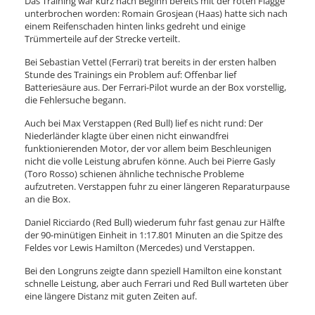
Das Training war kurz nach Beginn bereits mit der roten Flagge
unterbrochen worden: Romain Grosjean (Haas) hatte sich nach
einem Reifenschaden hinten links gedreht und einige
Trümmerteile auf der Strecke verteilt.
Bei Sebastian Vettel (Ferrari) trat bereits in der ersten halben
Stunde des Trainings ein Problem auf: Offenbar lief
Batteriesäure aus. Der Ferrari-Pilot wurde an der Box vorstellig,
die Fehlersuche begann.
Auch bei Max Verstappen (Red Bull) lief es nicht rund: Der
Niederländer klagte über einen nicht einwandfrei
funktionierenden Motor, der vor allem beim Beschleunigen
nicht die volle Leistung abrufen könne. Auch bei Pierre Gasly
(Toro Rosso) schienen ähnliche technische Probleme
aufzutreten. Verstappen fuhr zu einer längeren Reparaturpause
an die Box.
Daniel Ricciardo (Red Bull) wiederum fuhr fast genau zur Hälfte
der 90-minütigen Einheit in 1:17.801 Minuten an die Spitze des
Feldes vor Lewis Hamilton (Mercedes) und Verstappen.
Bei den Longruns zeigte dann speziell Hamilton eine konstant
schnelle Leistung, aber auch Ferrari und Red Bull warteten über
eine längere Distanz mit guten Zeiten auf.