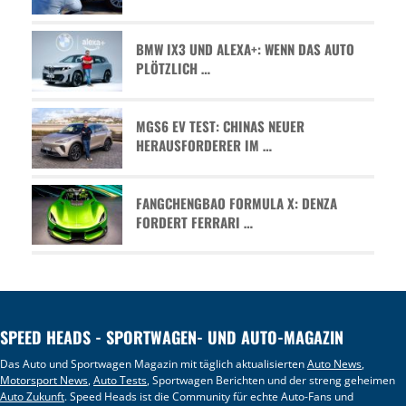
BMW IX3 UND ALEXA+: WENN DAS AUTO
PLÖTZLICH …
MGS6 EV TEST: CHINAS NEUER
HERAUSFORDERER IM …
FANGCHENGBAO FORMULA X: DENZA
FORDERT FERRARI …
SPEED HEADS - SPORTWAGEN- UND AUTO-MAGAZIN
Das Auto und Sportwagen Magazin mit täglich aktualisierten
Auto News
,
Motorsport News
,
Auto Tests
, Sportwagen Berichten und der streng geheimen
Auto Zukunft
. Speed Heads ist die Community für echte Auto-Fans und