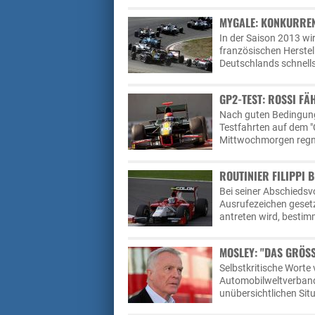
MYGALE: KONKURRE
In der Saison 2013 w
französischen Herstel
Deutschlands schnell
GP2-TEST: ROSSI FÄ
Nach guten Bedingung
Testfahrten auf dem "C
Mittwochmorgen regne
ROUTINIER FILIPPI 
Bei seiner Abschiedsv
Ausrufezeichen gesetz
antreten wird, bestim
MOSLEY: "DAS GRÖS
Selbstkritische Worte
Automobilweltverbands
unübersichtlichen Sit