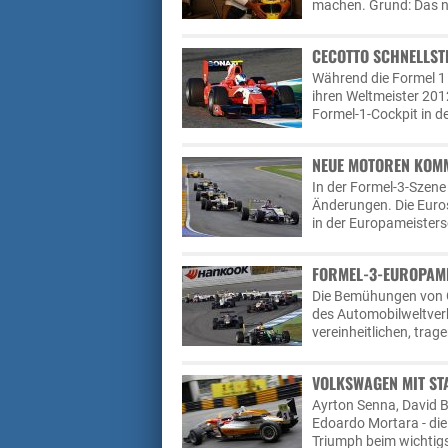
machen. Grund: Das n
CECOTTO SCHNELLSTE
Während die Formel 1
ihren Weltmeister 201
Formel-1-Cockpit in
NEUE MOTOREN KOMM
In der Formel-3-Szene
Änderungen. Die Eurose
in der Europameisters
FORMEL-3-EUROPAME
Die Bemühungen von G
des Automobilweltver
vereinheitlichen, trage
VOLKSWAGEN MIT S
Ayrton Senna, David 
Edoardo Mortara - die
Triumph beim wichtig