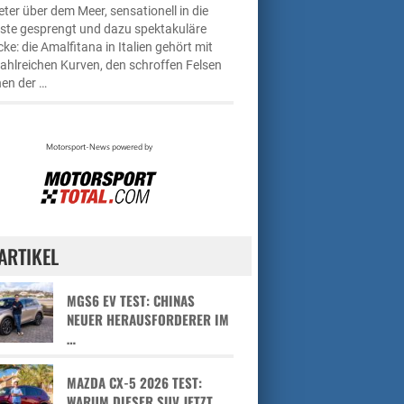
ter über dem Meer, sensationell in die
üste gesprengt und dazu spektakuläre
cke: die Amalfitana in Italien gehört mit
zahlreichen Kurven, den schroffen Felsen
en der …
ARTIKEL
MGS6 EV TEST: CHINAS
NEUER HERAUSFORDERER IM
…
MAZDA CX-5 2026 TEST:
WARUM DIESER SUV JETZT …