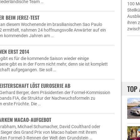
iederländische Team …
100 Me
Steilk
Ausbli
R BEIM JEREZ-TEST
ihren 
 an diesem Wochenende im brasilianischen Sao Paulo
zwisch
2 ermittelt, nahmen 24 hoffnungsvolle Anwärter auf ein
 den kommenden Jahren am …
EN ERST 2014
 gibt es für die kommende Saison wieder einige
rie gibt es in der Form nicht mehr, denn sie ist komplett
chaft aufgegangen. Sie soll …
ISTERSCHAFT LÖST EUROSERIE AB
TOP 
erhard Berger, dem Präsidenten der Formel-Kommission
bands FIA, die Struktur der Nachwuchsformeln zu
n erste Früchte. Die …
TARKEM MACAO-AUFGEBOT
Brabham, Michael Schumacher, David Coulthard oder
 Sieger des Grand Prix von Macao haben mit ihrem
sten Formel-3-Rennen der Welt den Grundstein …