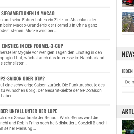
T SIEGAMBITIONEN IN MACAO
m und seine Fahrer haben ein Ziel zum Abschluss der
en beim Macao-Grand-Prix der Formel 3 in China ganz
odest stehen. Mücke wird bei …
 EINSTIEG IN DEN FORMEL-3-CUP
NEW
rsteller Mygale vor wenigen Tagen den Einstieg in den
opagiert hat, wächst auch das Interesse im Nachbarland
s schnellster …
JEDEN
GP2-SAISON ODER DTM?
uf eine schwierige Saison zurück. Die Punktausbeute des
s zu wünschen übrig. Der Gesamt-Siebte der GP2-Saison
ft aber …
AKTU
: DER UNFALL UNTER DER LUPE
 dem Saisonfinale der Renault World-Series wird die
anchi und Robin Frijns noch heiß diskutiert. Speziell Bianchi
enn seiner Meinung …