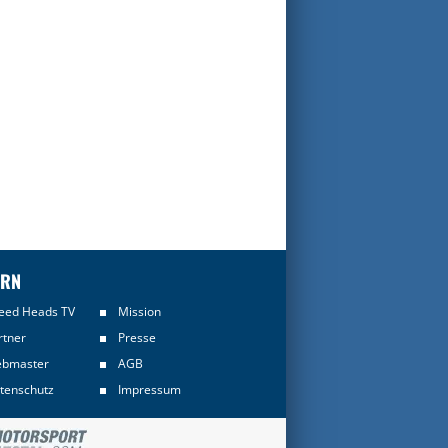
ERN
eed Heads TV
Mission
rtner
Presse
bmaster
AGB
tenschutz
Impressum