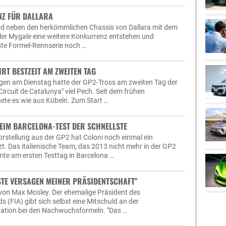
NZ FÜR DALLARA
ird neben den herkömmlichen Chassis von Dallara mit dem
ler Mygale eine weitere Konkurrenz entstehen und
ste Formel-Rennserie noch …
HRT BESTZEIT AM ZWEITEN TAG
en am Dienstag hatte der GP2-Tross am zweiten Tag der
ircuit de Catalunya" viel Pech. Seit dem frühen
te es wie aus Kübeln. Zum Start …
BEIM BARCELONA-TEST DER SCHNELLSTE
orstellung aus der GP2 hat Coloni noch einmal ein
t. Das italienische Team, das 2013 nicht mehr in der GP2
mte am ersten Testtag in Barcelona …
STE VERSAGEN MEINER PRÄSIDENTSCHAFT"
 von Max Mosley. Der ehemalige Präsident des
 (FIA) gibt sich selbst eine Mitschuld an der
uation bei den Nachwuchsformeln. "Das …