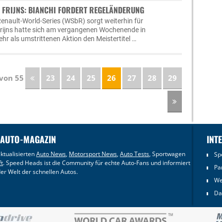
T FRIJNS: BIANCHI FORDERT REGELÄNDERUNG
Renault-World-Series (WSbR) sorgt weiterhin für
Frijns hatte sich am vergangenen Wochenende in
hr als umstrittenen Aktion den Meistertitel …
 von 55
23
24
25
26
27
28
29
 AUTO-MAGAZIN
INT
ktualisierten
Auto News
,
Motorsport News
,
Auto Tests
, Sportwagen
Sp
ft
. Speed Heads ist die Community für echte Auto-Fans und informiert
Pa
er Welt der schnellen Autos.
We
Da