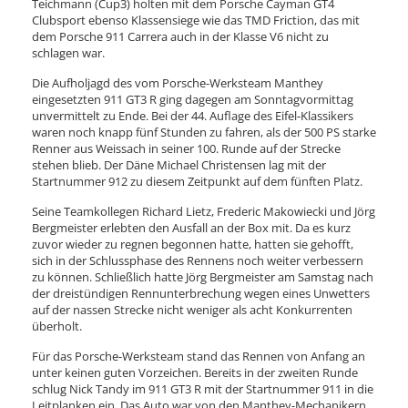
Teichmann (Cup3) holten mit dem Porsche Cayman GT4
Clubsport ebenso Klassensiege wie das TMD Friction, das mit
dem Porsche 911 Carrera auch in der Klasse V6 nicht zu
schlagen war.
Die Aufholjagd des vom Porsche-Werksteam Manthey
eingesetzten 911 GT3 R ging dagegen am Sonntagvormittag
unvermittelt zu Ende. Bei der 44. Auflage des Eifel-Klassikers
waren noch knapp fünf Stunden zu fahren, als der 500 PS starke
Renner aus Weissach in seiner 100. Runde auf der Strecke
stehen blieb. Der Däne Michael Christensen lag mit der
Startnummer 912 zu diesem Zeitpunkt auf dem fünften Platz.
Seine Teamkollegen Richard Lietz, Frederic Makowiecki und Jörg
Bergmeister erlebten den Ausfall an der Box mit. Da es kurz
zuvor wieder zu regnen begonnen hatte, hatten sie gehofft,
sich in der Schlussphase des Rennens noch weiter verbessern
zu können. Schließlich hatte Jörg Bergmeister am Samstag nach
der dreistündigen Rennunterbrechung wegen eines Unwetters
auf der nassen Strecke nicht weniger als acht Konkurrenten
überholt.
Für das Porsche-Werksteam stand das Rennen von Anfang an
unter keinen guten Vorzeichen. Bereits in der zweiten Runde
schlug Nick Tandy im 911 GT3 R mit der Startnummer 911 in die
Leitplanken ein. Das Auto war von den Manthey-Mechanikern