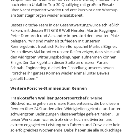
nach einem Unfall im Top-30-Qualifying mit großem Einsatz
über Nacht repariert worden und erst kurz vor dem Warmup
am Samstagmorgen wieder einsatzbereit.
Bestes Porsche-Team in der Gesamtwertung wurde schließlich
Falken, mit dessen 911 GT3 R Wolf Henzler, Martin Ragginger,
Peter Dumbreck und Alexandre Imperatori den neunten Platz
belegten. "Wir sind mehr als zufrieden mit unserem
Rennergebnis", freut sich Falken-Europachef Markus Bögner.
"Auch dieses Mal konnten unsere Reifen zeigen, dass sie es mit
den widrigsten Witterungsbedingungen aufnehmen können.
Ein großer Dank geht an dieser Stelle an unseren Partner
Schnabl-Engineering, die bei der Einstellung unseres neuen
Porsches ihr ganzes Können wieder einmal unter Beweis
gestellt haben."
Weitere Porsche-Stimmen zum Rennen
Frank-Steffen Walliser (Motorsportchef):
"Meine
Glückwünsche gehen an unsere Kundenteams, die bei diesem
Rennen über 24 Stunden allen Widrigkeiten getrotzt und unter
schwierigsten Bedingungen Klassenerfolge gefeiert haben. Für
unser Werksteam war es trotz einer hoch motivierten und
extrem engagierten Leistung von Fahrern und Crew leider kein
so erfolgreiches Wochenende. Dabei haben sie alle Rückschläge