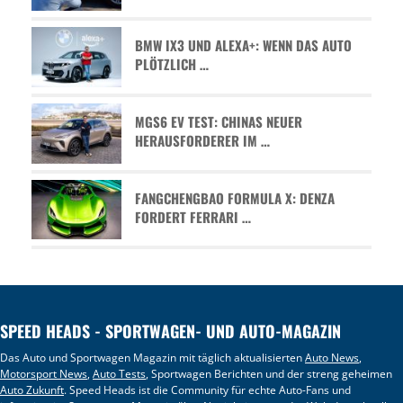
BMW IX3 UND ALEXA+: WENN DAS AUTO
PLÖTZLICH …
MGS6 EV TEST: CHINAS NEUER
HERAUSFORDERER IM …
FANGCHENGBAO FORMULA X: DENZA
FORDERT FERRARI …
SPEED HEADS - SPORTWAGEN- UND AUTO-MAGAZIN
Das Auto und Sportwagen Magazin mit täglich aktualisierten
Auto News
,
Motorsport News
,
Auto Tests
, Sportwagen Berichten und der streng geheimen
Auto Zukunft
. Speed Heads ist die Community für echte Auto-Fans und