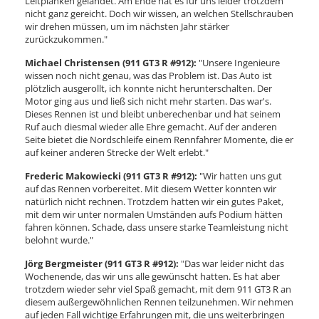
Leitplanken gelandet. Am Ende hat es für uns leider trotzdem
nicht ganz gereicht. Doch wir wissen, an welchen Stellschrauben
wir drehen müssen, um im nächsten Jahr stärker
zurückzukommen."
Michael Christensen (911 GT3 R #912):
"Unsere Ingenieure
wissen noch nicht genau, was das Problem ist. Das Auto ist
plötzlich ausgerollt, ich konnte nicht herunterschalten. Der
Motor ging aus und ließ sich nicht mehr starten. Das war's.
Dieses Rennen ist und bleibt unberechenbar und hat seinem
Ruf auch diesmal wieder alle Ehre gemacht. Auf der anderen
Seite bietet die Nordschleife einem Rennfahrer Momente, die er
auf keiner anderen Strecke der Welt erlebt."
Frederic Makowiecki (911 GT3 R #912):
"Wir hatten uns gut
auf das Rennen vorbereitet. Mit diesem Wetter konnten wir
natürlich nicht rechnen. Trotzdem hatten wir ein gutes Paket,
mit dem wir unter normalen Umständen aufs Podium hätten
fahren können. Schade, dass unsere starke Teamleistung nicht
belohnt wurde."
Jörg Bergmeister (911 GT3 R #912):
"Das war leider nicht das
Wochenende, das wir uns alle gewünscht hatten. Es hat aber
trotzdem wieder sehr viel Spaß gemacht, mit dem 911 GT3 R an
diesem außergewöhnlichen Rennen teilzunehmen. Wir nehmen
auf jeden Fall wichtige Erfahrungen mit, die uns weiterbringen