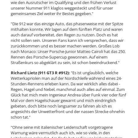
wie den Ausrutscher im Qualifying und den frühen Verlust
unserer Nummer 911 klaglos weggesteckt und für unser
gemeinsames Ziel weiter ihr Bestes gegeben."
"Die 912 war das einzige Auto, das phasenweise mit der Spitze
mithalten konnte. Wir lagen auf dem fünften Platz und waren
auch darauf vorbereitet, den Regen zu nutzen. Doch es hat
nicht sollen sein. Unseren Fans kann ich versprechen, dass wir
zurückkommen und es besser machen werden. Großes Lob
nach Monaco: Unser Porsche-Junior Matteo Cairoli hat das 250.
Rennen des Porsche-Supercup gewonnen. Auf einem
Straßenkurs so abgeklärt zu sein, ist schon beeindruckend."
Richard Lietz (911 GT3 R #912):
"Es ist unglaublich, welche
Wetterkapriolen man auf der Nordschleife während eines 24-
Stunden-Rennens erleben kann. Da war wirklich alles dabei -
Regen, Hagel und Nebel, manchmal auch alles auf einmal. Zum
Glück hat mich mein Ingenieur Andrea über Funk vier oder fünf
Mal vor dem Hagelschauer gewarnt und mich eindringlich
gebeten, doch bitte noch langsamer zu fahren als ich es
angesichts der Unwetterfront und der nassen Strecke ohnehin
schon tat."
"Ohne seine mit italienischer Leidenschaft vorgetragene
Warnung wäre vermutlich auch ich, wie so viele, in den