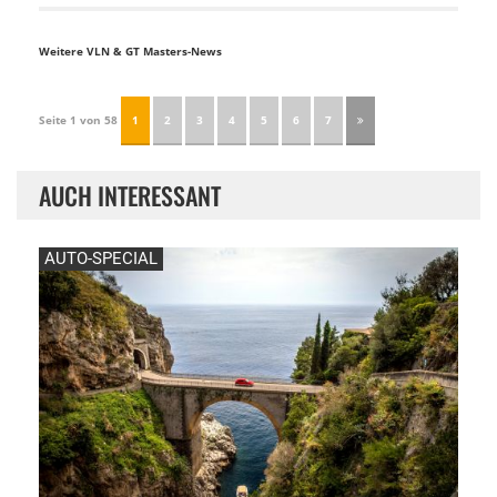
Weitere VLN & GT Masters-News
Seite 1 von 58
1
2
3
4
5
6
7
AUCH INTERESSANT
AUTO-SPECIAL