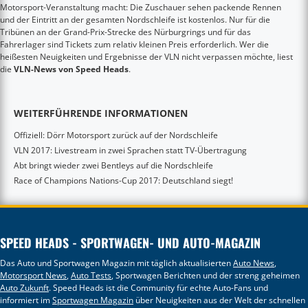
Motorsport-Veranstaltung macht: Die Zuschauer sehen packende Rennen
und der Eintritt an der gesamten Nordschleife ist kostenlos. Nur für die
Tribünen an der Grand-Prix-Strecke des Nürburgrings und für das
Fahrerlager sind Tickets zum relativ kleinen Preis erforderlich. Wer die
heißesten Neuigkeiten und Ergebnisse der VLN nicht verpassen möchte, liest
die
VLN-News von Speed Heads
.
WEITERFÜHRENDE INFORMATIONEN
Offiziell: Dörr Motorsport zurück auf der Nordschleife
VLN 2017: Livestream in zwei Sprachen statt TV-Übertragung
Abt bringt wieder zwei Bentleys auf die Nordschleife
Race of Champions Nations-Cup 2017: Deutschland siegt!
SPEED HEADS - SPORTWAGEN- UND AUTO-MAGAZIN
Das Auto und Sportwagen Magazin mit täglich aktualisierten
Auto News
,
Motorsport News
,
Auto Tests
, Sportwagen Berichten und der streng geheimen
Auto Zukunft
. Speed Heads ist die Community für echte Auto-Fans und
informiert im
Sportwagen Magazin
über Neuigkeiten aus der Welt der schnellen