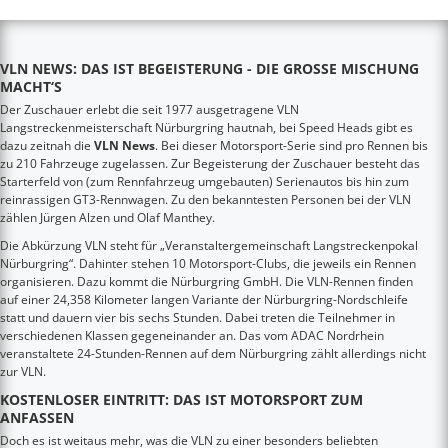
VLN NEWS: DAS IST BEGEISTERUNG - DIE GROSSE MISCHUNG M
ACHT‘S
Der Zuschauer erlebt die seit 1977 ausgetragene VLN
Langstreckenmeisterschaft Nürburgring hautnah, bei Speed Heads gibt es
dazu zeitnah die
VLN News
. Bei dieser Motorsport-Serie sind pro Rennen bis
zu 210 Fahrzeuge zugelassen. Zur Begeisterung der Zuschauer besteht das
Starterfeld von (zum Rennfahrzeug umgebauten) Serienautos bis hin zum
reinrassigen GT3-Rennwagen. Zu den bekanntesten Personen bei der VLN
zählen Jürgen Alzen und Olaf Manthey.
Die Abkürzung VLN steht für „Veranstaltergemeinschaft Langstreckenpokal
Nürburgring“. Dahinter stehen 10 Motorsport-Clubs, die jeweils ein Rennen
organisieren. Dazu kommt die Nürburgring GmbH. Die VLN-Rennen finden
auf einer 24,358 Kilometer langen Variante der Nürburgring-Nordschleife
statt und dauern vier bis sechs Stunden. Dabei treten die Teilnehmer in
verschiedenen Klassen gegeneinander an. Das vom ADAC Nordrhein
veranstaltete 24-Stunden-Rennen auf dem Nürburgring zählt allerdings nicht
zur VLN.
KOSTENLOSER EINTRITT: DAS IST MOTORSPORT ZUM
ANFASSEN
Doch es ist weitaus mehr, was die VLN zu einer besonders beliebten