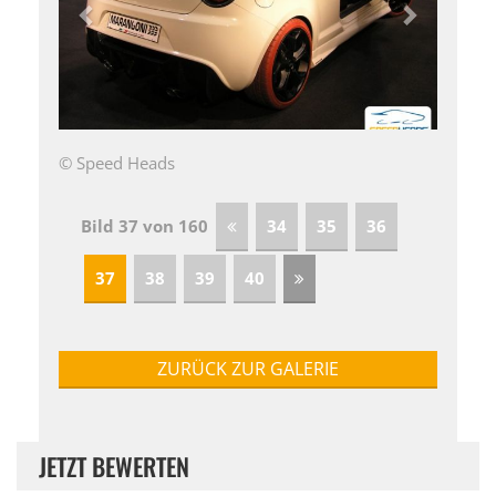
© Speed Heads
Bild 37 von 160
34
35
36
37
38
39
40
ZURÜCK ZUR GALERIE
JETZT BEWERTEN