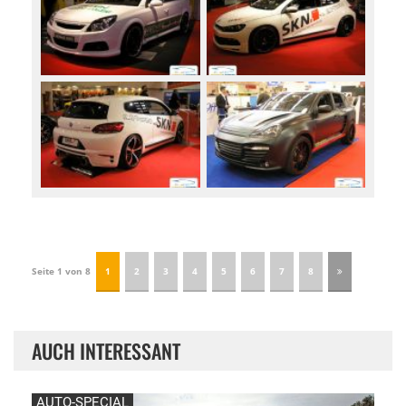
Seite 1 von 8
1
2
3
4
5
6
7
8
AUCH INTERESSANT
AUTO-SPECIAL