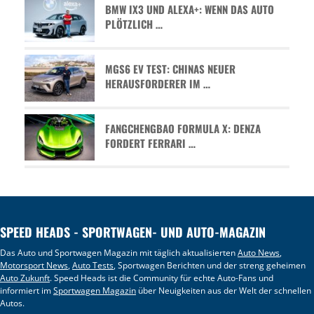
BMW IX3 UND ALEXA+: WENN DAS AUTO
PLÖTZLICH …
MGS6 EV TEST: CHINAS NEUER
HERAUSFORDERER IM …
FANGCHENGBAO FORMULA X: DENZA
FORDERT FERRARI …
SPEED HEADS - SPORTWAGEN- UND AUTO-MAGAZIN
Das Auto und Sportwagen Magazin mit täglich aktualisierten
Auto News
,
Motorsport News
,
Auto Tests
, Sportwagen Berichten und der streng geheimen
Auto Zukunft
. Speed Heads ist die Community für echte Auto-Fans und
informiert im
Sportwagen Magazin
über Neuigkeiten aus der Welt der schnellen
Autos.