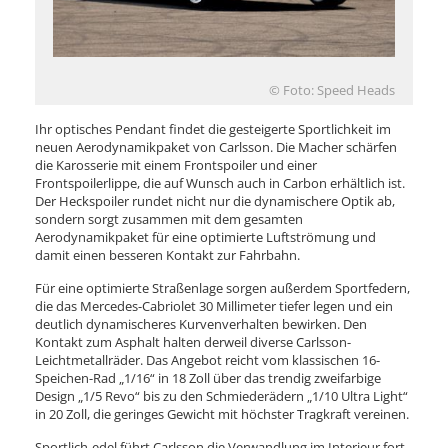
© Foto: Speed Heads
Ihr optisches Pendant findet die gesteigerte Sportlichkeit im
neuen Aerodynamikpaket von Carlsson. Die Macher schärfen
die Karosserie mit einem Frontspoiler und einer
Frontspoilerlippe, die auf Wunsch auch in Carbon erhältlich ist.
Der Heckspoiler rundet nicht nur die dynamischere Optik ab,
sondern sorgt zusammen mit dem gesamten
Aerodynamikpaket für eine optimierte Luftströmung und
damit einen besseren Kontakt zur Fahrbahn.
Für eine optimierte Straßenlage sorgen außerdem Sportfedern,
die das Mercedes-Cabriolet 30 Millimeter tiefer legen und ein
deutlich dynamischeres Kurvenverhalten bewirken. Den
Kontakt zum Asphalt halten derweil diverse Carlsson-
Leichtmetallräder. Das Angebot reicht vom klassischen 16-
Speichen-Rad „1/16“ in 18 Zoll über das trendig zweifarbige
Design „1/5 Revo“ bis zu den Schmiederädern „1/10 Ultra Light“
in 20 Zoll, die geringes Gewicht mit höchster Tragkraft vereinen.
Sportlich-edel führt Carlsson die Verwandlung im Interieur fort.