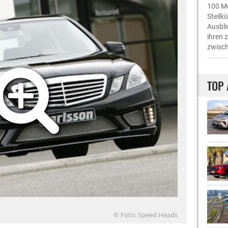
100 Me
Steilk
Ausbli
ihren 
zwisch
TOP 
© Foto: Speed Heads