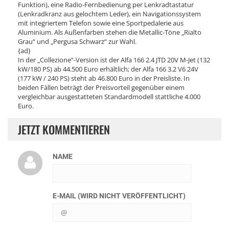
Funktion), eine Radio-Fernbedienung per Lenkradtastatur
(Lenkradkranz aus gelochtem Leder), ein Navigationssystem
mit integriertem Telefon sowie eine Sportpedalerie aus
Aluminium. Als Außenfarben stehen die Metallic-Töne „Rialto
Grau“ und „Pergusa Schwarz“ zur Wahl.
{ad}
In der „Collezione“-Version ist der Alfa 166 2.4 JTD 20V M-Jet (132
kW/180 PS) ab 44.500 Euro erhältlich; der Alfa 166 3.2 V6 24V
(177 kW / 240 PS) steht ab 46.800 Euro in der Preisliste. In
beiden Fällen beträgt der Preisvorteil gegenüber einem
vergleichbar ausgestatteten Standardmodell stattliche 4.000
Euro.
JETZT KOMMENTIEREN
NAME
E-MAIL (WIRD NICHT VERÖFFENTLICHT)