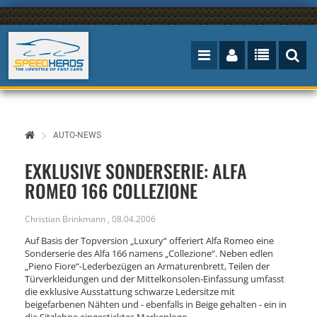
AUTO-NEWS
EXKLUSIVE SONDERSERIE: ALFA
ROMEO 166 COLLEZIONE
Christian Brinkmann
,
08.04.2006
Auf Basis der Topversion „Luxury“ offeriert Alfa Romeo eine
Sonderserie des Alfa 166 namens „Collezione“. Neben edlen
„Pieno Fiore“-Lederbezügen an Armaturenbrett, Teilen der
Türverkleidungen und der Mittelkonsolen-Einfassung umfasst
die exklusive Ausstattung schwarze Ledersitze mit
beigefarbenen Nähten und - ebenfalls in Beige gehalten - ein in