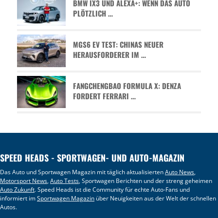
BMW IX3 UND ALEXA+: WENN DAS AUTO
PLÖTZLICH …
MGS6 EV TEST: CHINAS NEUER
HERAUSFORDERER IM …
FANGCHENGBAO FORMULA X: DENZA
FORDERT FERRARI …
SPEED HEADS - SPORTWAGEN- UND AUTO-MAGAZIN
Das Auto und Sportwagen Magazin mit täglich aktualisierten
Auto News
,
Motorsport News
,
Auto Tests
, Sportwagen Berichten und der streng geheimen
Auto Zukunft
. Speed Heads ist die Community für echte Auto-Fans und
informiert im
Sportwagen Magazin
über Neuigkeiten aus der Welt der schnellen
Autos.