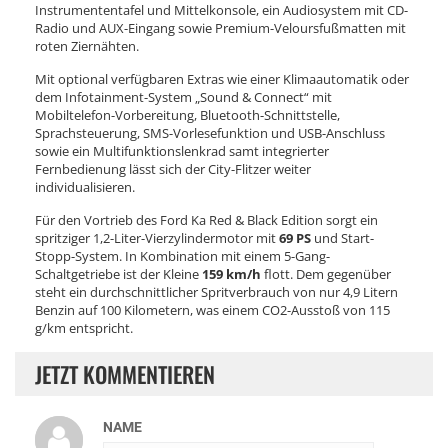
Instrumententafel und Mittelkonsole, ein Audiosystem mit CD-
Radio und AUX-Eingang sowie Premium-Veloursfußmatten mit
roten Ziernähten.
Mit optional verfügbaren Extras wie einer Klimaautomatik oder
dem Infotainment-System „Sound & Connect“ mit
Mobiltelefon-Vorbereitung, Bluetooth-Schnittstelle,
Sprachsteuerung, SMS-Vorlesefunktion und USB-Anschluss
sowie ein Multifunktionslenkrad samt integrierter
Fernbedienung lässt sich der City-Flitzer weiter
individualisieren.
Für den Vortrieb des Ford Ka Red & Black Edition sorgt ein
spritziger 1,2-Liter-Vierzylindermotor mit
69 PS
und Start-
Stopp-System. In Kombination mit einem 5-Gang-
Schaltgetriebe ist der Kleine
159 km/h
flott. Dem gegenüber
steht ein durchschnittlicher Spritverbrauch von nur 4,9 Litern
Benzin auf 100 Kilometern, was einem CO2-Ausstoß von 115
g/km entspricht.
JETZT KOMMENTIEREN
NAME